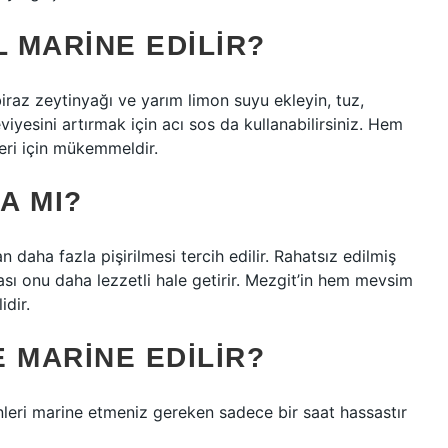
L MARINE EDILIR?
biraz zeytinyağı ve yarım limon suyu ekleyin, tuz,
eviyesini artırmak için acı sos da kullanabilirsiniz. Hem
eri için mükemmeldir.
A MI?
 daha fazla pişirilmesi tercih edilir. Rahatsız edilmiş
ası onu daha lezzetli hale getirir. Mezgit’in hem mevsim
dir.
 MARINE EDILIR?
ünleri marine etmeniz gereken sadece bir saat hassastır