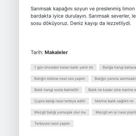
Sarımsak kapağını soyun ve preslenmiş limon ü
bardakta iyice durulayın. Sarımsak severler, le
sosu döküyoruz. Deniz kayışı da lezzetliydi.
Tarih:
Makaleler
1 gün önceden kalan balık yenir mi
Balığa hangi bahara
Balığın üstüne nasıl sos yapılır
Balığın yanına sarımsaklı
Balık hangi sosta bekletilir
Balık ne kadar süre marine ed
Çupra balığı nasıl terbiye edilir
Marine balık sağlıklı mı
Mezgit balığı yumuşak olur mu
Mezgit en iyi nasıl pişiril
Terbiyesi nasıl yapılır