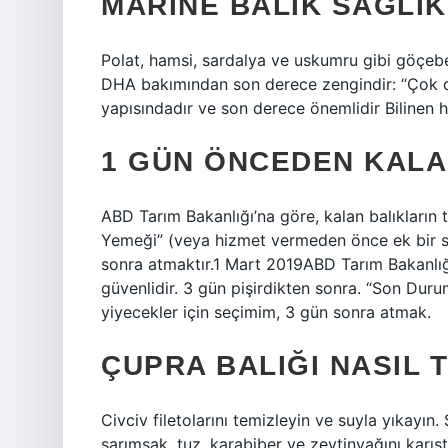
MARINE BALIK SAĞLIK
Polat, hamsi, sardalya ve uskumru gibi göçebe
DHA bakımından son derece zengindir: “Çok d
yapısındadır ve son derece önemlidir Bilinen h
1 GÜN ÖNCEDEN KALAN
ABD Tarım Bakanlığı’na göre, kalan balıkların
Yemeği” (veya hizmet vermeden önce ek bir s
sonra atmaktır.1 Mart 2019ABD Tarım Bakanlığı
güvenlidir. 3 gün pişirdikten sonra. “Son Du
yiyecekler için seçimim, 3 gün sonra atmak.
ÇUPRA BALIĞI NASIL 
Civciv filetolarını temizleyin ve suyla yıkayın.
sarımsak, tuz, karabiber ve zeytinyağını karı