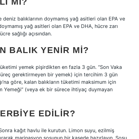
LI MI?
 deniz balıklarının doymamış yağ asitleri olan EPA ve
oymamış yağ asitleri olan EPA ve DHA, hücre zarı
ücre sağlığı açısından.
 BALIK YENIR MI?
 tüketimi yemek pişirdikten en fazla 3 gün. “Son Vaka
üreç gerektirmeyen bir yemek) için tercihim 3 gün
’na göre, kalan balıkların tüketimi maksimum için
rum Yemeği” (veya ek bir sürece ihtiyaç duymayan
TERBIYE EDILIR?
 Sonra kağıt havlu ile kurutun. Limon suyu, ezilmiş
ştırarak marinasyon sosunun bir kasede hazırlayın. Sosu