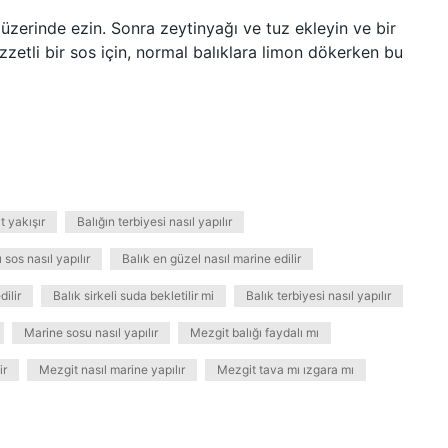
zerinde ezin. Sonra zeytinyağı ve tuz ekleyin ve bir
zzetli bir sos için, normal balıklara limon dökerken bu
t yakışır
Balığın terbiyesi nasıl yapılır
 sos nasıl yapılır
Balık en güzel nasıl marine edilir
ilir
Balık sirkeli suda bekletilir mi
Balık terbiyesi nasıl yapılır
Marine sosu nasıl yapılır
Mezgit balığı faydalı mı
ir
Mezgit nasıl marine yapılır
Mezgit tava mı ızgara mı