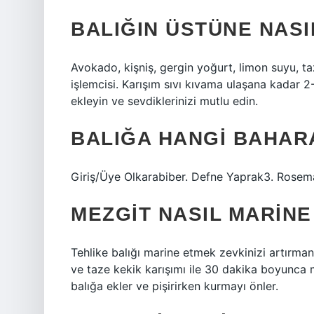
BALIĞIN ÜSTÜNE NASI
Avokado, kişniş, gergin yoğurt, limon suyu, t
işlemcisi. Karışım sıvı kıvama ulaşana kadar 2
ekleyin ve sevdiklerinizi mutlu edin.
BALIĞA HANGI BAHARA
Giriş/Üye Olkarabiber. Defne Yaprak3. Rose
MEZGIT NASIL MARINE
Tehlike balığı marine etmek zevkinizi artırmanı
ve taze kekik karışımı ile 30 dakika boyunca me
balığa ekler ve pişirirken kurmayı önler.