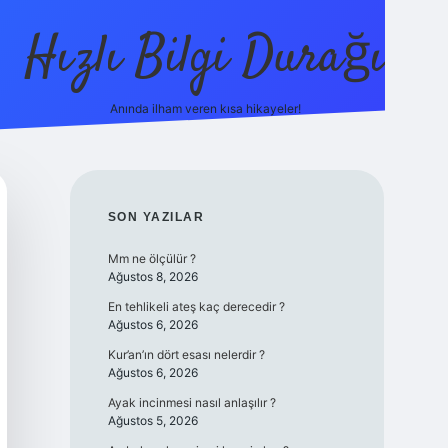
Hızlı Bilgi Durağı
Anında ilham veren kısa hikayeler!
ilbet giriş yap
betex
SIDEBAR
SON YAZILAR
Mm ne ölçülür ?
Ağustos 8, 2026
En tehlikeli ateş kaç derecedir ?
Ağustos 6, 2026
Kur’an’ın dört esası nelerdir ?
Ağustos 6, 2026
Ayak incinmesi nasıl anlaşılır ?
Ağustos 5, 2026