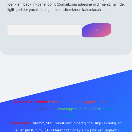
içerikleri,
backlinkpanelicomtr@gmail.com
adresine bildirmeniz halinde,
ilgili içerikler yasal süre içerisinde sitemizden kaldırılacaktır.
Arama
bahis
Reklam ve İletişim:
E-mail:
backlinkpaneli@gmail.com
Teams:
forumhizmeti@gmail.com
Whatsapp: 0262 606 0 726
Telegram:
@karabul
Yasal Uyarı:
Sitemiz, 5651 Sayılı Kanun gereğince Bilgi Teknolojileri
ve İletişim Kurumu (BTK) tarafından onaylanmış bir Yer Sağlayıcı