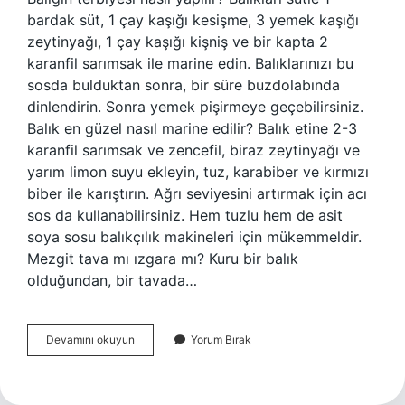
bardak süt, 1 çay kaşığı kesişme, 3 yemek kaşığı
zeytinyağı, 1 çay kaşığı kişniş ve bir kapta 2
karanfil sarımsak ile marine edin. Balıklarınızı bu
sosda bulduktan sonra, bir süre buzdolabında
dinlendirin. Sonra yemek pişirmeye geçebilirsiniz.
Balık en güzel nasıl marine edilir? Balık etine 2-3
karanfil sarımsak ve zencefil, biraz zeytinyağı ve
yarım limon suyu ekleyin, tuz, karabiber ve kırmızı
biber ile karıştırın. Ağrı seviyesini artırmak için acı
sos da kullanabilirsiniz. Hem tuzlu hem de asit
soya sosu balıkçılık makineleri için mükemmeldir.
Mezgit tava mı ızgara mı? Kuru bir balık
olduğundan, bir tavada…
Mezgit
Devamını okuyun
Yorum Bırak
Balığı
Nasıl
Marine
Edilir