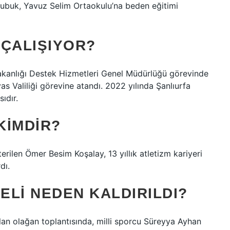
ubuk, Yavuz Selim Ortaokulu’na beden eğitimi
 ÇALIŞIYOR?
Bakanlığı Destek Hizmetleri Genel Müdürlüğü görevinde
vas Valiliği görevine atandı. 2022 yılında Şanlıurfa
ıdır.
KIMDIR?
terilen Ömer Besim Koşalay, 13 yıllık atletizm kariyeri
dı.
ELI NEDEN KALDIRILDI?
lan olağan toplantısında, milli sporcu Süreyya Ayhan