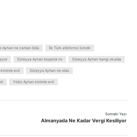
e Ayhan ne zaman öldü
İlk Türk atletizmci kimdir
şıyor
Süreyya Ayhan boşandı mı
Süreyya Ayhan hangi okulda
kiminle evli
Süreyya Ayhan ne oldu
li
Yıldız Ayhan kiminle evli
Sonraki Yazı
Almanyada Ne Kadar Vergi Kesiliyor