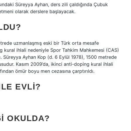
ındaki Süreyya Ayhan, ders zili çaldığında Çubuk
tmeni olarak derslere başlayacak.
LDU?
trede uzmanlaşmış eski bir Türk orta mesafe
ng kural ihlali nedeniyle Spor Tahkim Mahkemesi (CAS)
ı. Süreyya Ayhan Kop (d. 6 Eylül 1978), 1500 metrede
udur. Kasım 2009’da, ikinci anti-doping kural ihlali
ından ömür boyu men cezasına çarptırıldı.
LE EVLI?
I OKULDA?