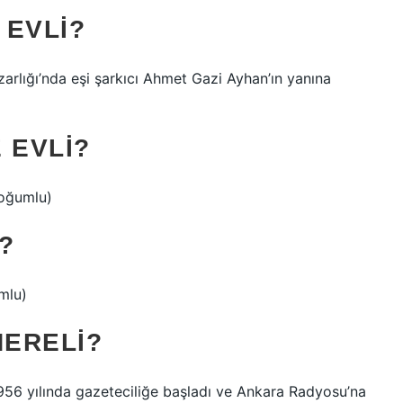
 EVLI?
zarlığı’nda eşi şarkıcı Ahmet Gazi Ayhan’ın yanına
 EVLI?
doğumlu)
?
mlu)
NERELI?
956 yılında gazeteciliğe başladı ve Ankara Radyosu’na