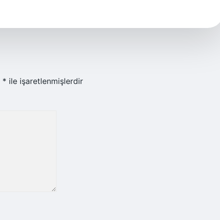
r
*
ile işaretlenmişlerdir