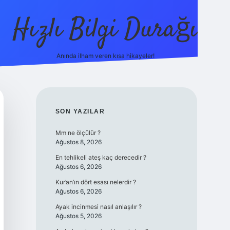
Hızlı Bilgi Durağı
Anında ilham veren kısa hikayeler!
ilbet giriş yap
betexper bahis
SIDEBAR
SON YAZILAR
Mm ne ölçülür ?
Ağustos 8, 2026
En tehlikeli ateş kaç derecedir ?
Ağustos 6, 2026
Kur’an’ın dört esası nelerdir ?
Ağustos 6, 2026
Ayak incinmesi nasıl anlaşılır ?
Ağustos 5, 2026