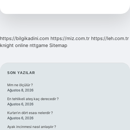
Şimdi
Ne
Yapıyor
https://bilgikadini.com
https://miz.com.tr
https://leh.com.tr
knight online
nttgame
Sitemap
SIDEBAR
SON YAZILAR
Mm ne ölçülür ?
Ağustos 8, 2026
En tehlikeli ateş kaç derecedir ?
Ağustos 6, 2026
Kur’an’ın dört esası nelerdir ?
Ağustos 6, 2026
Ayak incinmesi nasıl anlaşılır ?