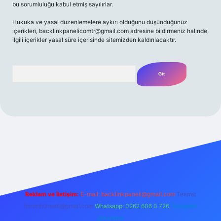
bu sorumluluğu kabul etmiş sayılırlar.
Hukuka ve yasal düzenlemelere aykırı olduğunu düşündüğünüz
içerikleri,
backlinkpanelicomtr@gmail.com
adresine bildirmeniz halinde,
ilgili içerikler yasal süre içerisinde sitemizden kaldırılacaktır.
Arama
 bahis
Reklam ve İletişim:
E-mail:
backlinkpaneli@gmail.com
Teams:
forumhizmeti@gmail.com
Whatsapp: 0262 606 0 726
Telegram:
@karabul