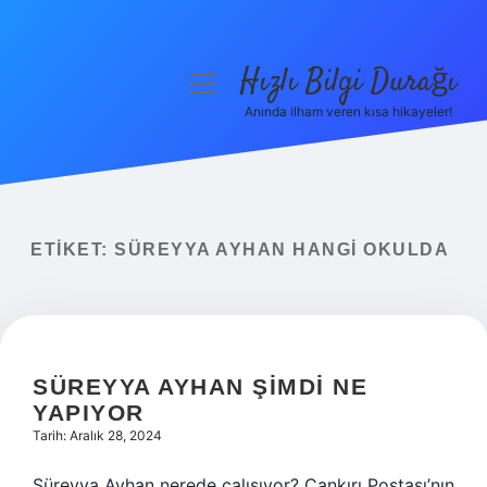
Hızlı Bilgi Durağı
menüyü
aç
Anında ilham veren kısa hikayeler!
Anasayfa
Gizlilik Politikası
Yasal Uyarı
ETIKET:
SÜREYYA AYHAN HANGI OKULDA
Hakkımızda
SÜREYYA AYHAN ŞIMDI NE
YAPIYOR
Tarih: Aralık 28, 2024
Süreyya Ayhan nerede çalışıyor? Çankırı Postası’nın