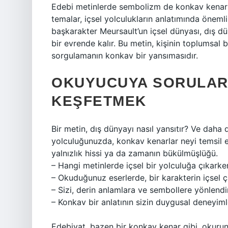
Edebi metinlerde sembolizm de konkav kenarlar
temalar, içsel yolculukların anlatımında önemli
başkarakter Meursault’un içsel dünyası, dış d
bir evrende kalır. Bu metin, kişinin toplumsal ba
sorgulamanın konkav bir yansımasıdır.
OKUYUCUYA SORULAR:
KEŞFETMEK
Bir metin, dış dünyayı nasıl yansıtır? Ve daha 
yolculuğunuzda, konkav kenarlar neyi temsil ed
yalnızlık hissi ya da zamanın bükülmüşlüğü.
– Hangi metinlerde içsel bir yolculuğa çıkarken
– Okuduğunuz eserlerde, bir karakterin içsel ç
– Sizi, derin anlamlara ve sembollere yönlendi
– Konkav bir anlatının sizin duygusal deneyi
Edebiyat, bazen bir konkav kenar gibi, okurun 