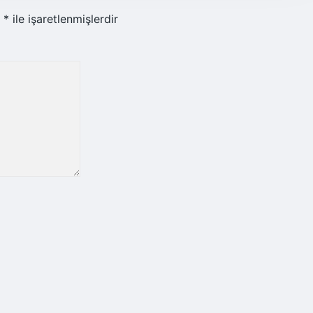
r
*
ile işaretlenmişlerdir