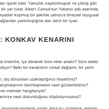
ı işaret eder. Yalnızlık, kaybolmuşluk ve çöküş gibi
 bir yer tutar. Albert Camus’nun Yabancı adlı eserinde,
ünyadan kopmuş bir şekilde yalnızca bireysel duygusal
ğlardan yalıtılmışlığına dair derin bir içsel
 KONKAV KENARINI
da önemlisi, içe dönerek bize neler anlatır? Sizin edebi
iyor? Belki bir karakterin ruhsal değişimi, bir yerin
, dış dünyadan uzaklaştığınızı hissettiniz?
atışmalarının derinleşmesini nasıl gözlemlediniz?
ren metinler hangileriydi?
mlerinize nasıl dokunduğunu düşünüyorsunuz?
duygusal sınırlarını zorlar. Ama bu zorlanma, aslında