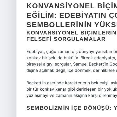
KONVANSIYONEL BIÇI
EĞILIM: EDEBIYATIN 
SEMBOLLERININ YÜKS
KONVANSIYONEL BIÇIMLERIN 
FELSEFI SORGULAMALAR
Edebiyat, çoğu zaman dış dünyayı yansıtan bir
konkav bir şekilde bükülür. Birçok edebiyatçı,
bireysel algıyı sorgular. Samuel Beckett’in G
dışına açılmak değil, içe dönmek, derinliklere
Beckett’in eserinde karakterlerin bekleyişi, asl
bir tür konkav kenar gibi derinleşen bir yokluk
yüzleşmeyi ve zamanın akışına karşı direnmeyi
SEMBOLIZMIN İÇE DÖNÜŞÜ: 