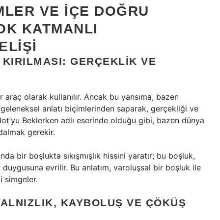
MLER VE İÇE DOĞRU
ÇOK KATMANLI
ELIŞI
KIRILMASI: GERÇEKLIK VE
 araç olarak kullanılır. Ancak bu yansıma, bazen
 geleneksel anlatı biçimlerinden saparak, gerçekliği ve
odot’yu Beklerken adlı eserinde olduğu gibi, bazen dünya
 dalmak gerekir.
ında bir boşlukta sıkışmışlık hissini yaratır; bu boşluk,
 duygusuna evrilir. Bu anlatım, varoluşsal bir boşluk ile
 simgeler.
YALNIZLIK, KAYBOLUŞ VE ÇÖKÜŞ