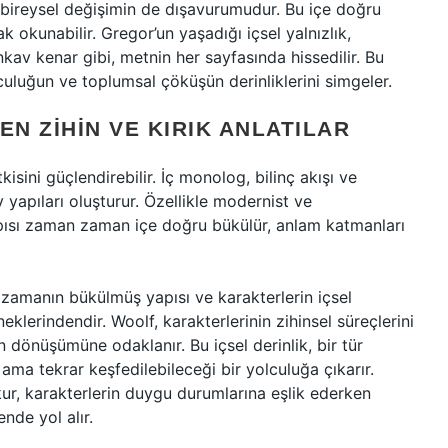
 bireysel değişimin de dışavurumudur. Bu içe doğru
 okunabilir. Gregor’un yaşadığı içsel yalnızlık,
kav kenar gibi, metnin her sayfasında hissedilir. Bu
lculuğun ve toplumsal çöküşün derinliklerini simgeler.
EN ZIHIN VE KIRIK ANLATILAR
kisini güçlendirebilir. İç monolog, bilinç akışı ve
yapıları oluşturur. Özellikle modernist ve
pısı zaman zaman içe doğru bükülür, anlam katmanları
 zamanın bükülmüş yapısı ve karakterlerin içsel
eklerindendir. Woolf, karakterlerinin zihinsel süreçlerini
in dönüşümüne odaklanır. Bu içsel derinlik, bir tür
ma tekrar keşfedilebileceği bir yolculuğa çıkarır.
okur, karakterlerin duygu durumlarına eşlik ederken
nde yol alır.