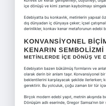
Konvex bir kenar genişlemeyi, büyümeyi, dışar
içe dönüşü ve kimi zaman kaybolmayı simgele
Edebiyatta bu konkavlık, metinlerin yapısal öze
dış dünyadan iç dünyaya çeker; içsel çatışmala
derinlikler, konkav kenar metaforunun edebi bi
KONVANSIYONEL BIÇI
KENARIN SEMBOLIZMI
METINLERDE İÇE DÖNÜŞ VE 
Edebiyatın bazen bükülmüş formlarını ve anlat
olarak derin bir anlam taşır. Konvansiyonel bir
beklentilerini karşılayacak şekilde ilerlerken;
gerektirir. Bu yolculuk, çoğu zaman bir tür iç
Birçok modern edebi yapıt, metnin akışında b
Dönüşüm adlı eserinde, Gregor Samsa’nın bir 