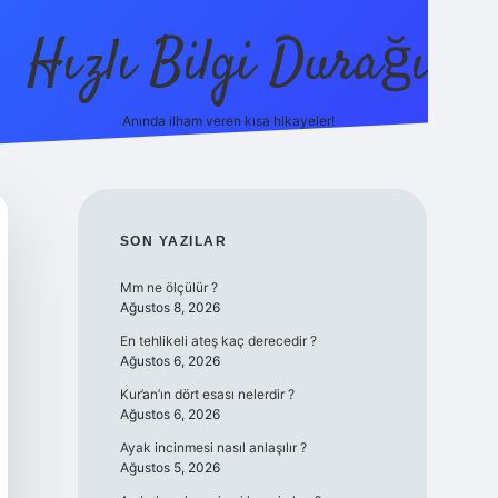
Hızlı Bilgi Durağı
Anında ilham veren kısa hikayeler!
ilbet giriş
SIDEBAR
SON YAZILAR
Mm ne ölçülür ?
Ağustos 8, 2026
En tehlikeli ateş kaç derecedir ?
Ağustos 6, 2026
Kur’an’ın dört esası nelerdir ?
Ağustos 6, 2026
Ayak incinmesi nasıl anlaşılır ?
Ağustos 5, 2026