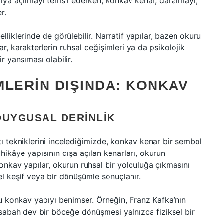
ıya açılmayı temsil ederken; konkav kenar, daralmayı,
r.
lliklerinde de görülebilir. Narratif yapılar, bazen okuru
r, karakterlerin ruhsal değişimleri ya da psikolojik
r yansıması olabilir.
MLERIN DIŞINDA: KONKAV
DUYGUSAL DERINLIK
ı tekniklerini incelediğimizde, konkav kenar bir sembol
 hikâye yapısının dışa açılan kenarları, okurun
 konkav yapılar, okurun ruhsal bir yolculuğa çıkmasını
sel keşif veya bir dönüşümle sonuçlanır.
u konkav yapıyı benimser. Örneğin, Franz Kafka’nın
sabah dev bir böceğe dönüşmesi yalnızca fiziksel bir