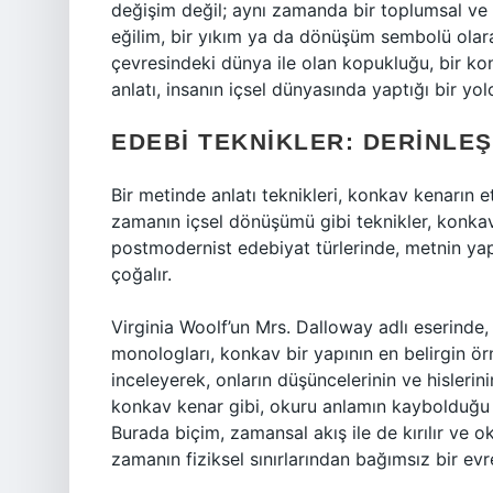
değişim değil; aynı zamanda bir toplumsal ve
eğilim, bir yıkım ya da dönüşüm sembolü olarak
çevresindeki dünya ile olan kopukluğu, bir kon
anlatı, insanın içsel dünyasında yaptığı bir yo
EDEBI TEKNIKLER: DERINLEŞ
Bir metinde anlatı teknikleri, konkav kenarın et
zamanın içsel dönüşümü gibi teknikler, konkav 
postmodernist edebiyat türlerinde, metnin ya
çoğalır.
Virginia Woolf’un Mrs. Dalloway adlı eserinde,
monologları, konkav bir yapının en belirgin örn
inceleyerek, onların düşüncelerinin ve hislerin
konkav kenar gibi, okuru anlamın kaybolduğu a
Burada biçim, zamansal akış ile de kırılır ve 
zamanın fiziksel sınırlarından bağımsız bir evre