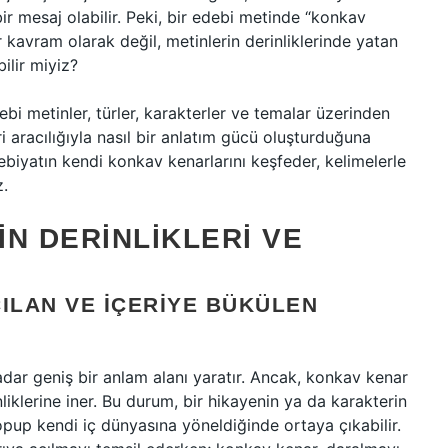
 bir mesaj olabilir. Peki, bir edebi metinde “konkav
 kavram olarak değil, metinlerin derinliklerinde yatan
ilir miyiz?
bi metinler, türler, karakterler ve temalar üzerinden
i aracılığıyla nasıl bir anlatım gücü oluşturduğuna
biyatın kendi konkav kenarlarını keşfeder, kelimelerle
z.
N DERINLIKLERI VE
ILAN VE İÇERIYE BÜKÜLEN
adar geniş bir anlam alanı yaratır. Ancak, konkav kenar
liklerine iner. Bu durum, bir hikayenin ya da karakterin
opup kendi iç dünyasına yöneldiğinde ortaya çıkabilir.