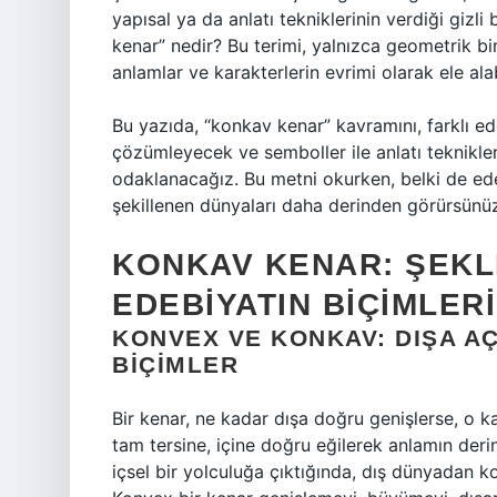
yapısal ya da anlatı tekniklerinin verdiği gizli
kenar” nedir? Bu terimi, yalnızca geometrik bir
anlamlar ve karakterlerin evrimi olarak ele alab
Bu yazıda, “konkav kenar” kavramını, farklı ede
çözümleyecek ve semboller ile anlatı teknikler
odaklanacağız. Bu metni okurken, belki de ede
şekillenen dünyaları daha derinden görürsünü
KONKAV KENAR: ŞEKLI
EDEBIYATIN BIÇIMLERI
KONVEX VE KONKAV: DIŞA AÇ
BIÇIMLER
Bir kenar, ne kadar dışa doğru genişlerse, o k
tam tersine, içine doğru eğilerek anlamın derin
içsel bir yolculuğa çıktığında, dış dünyadan k