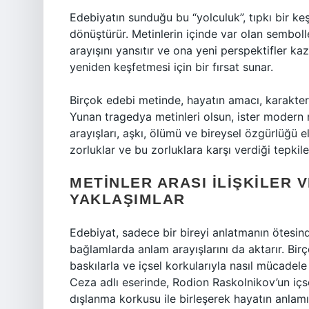
Edebiyatın sunduğu bu “yolculuk”, tıpkı bir keş
dönüştürür. Metinlerin içinde var olan sembolle
arayışını yansıtır ve ona yeni perspektifler ka
yeniden keşfetmesi için bir fırsat sunar.
Birçok edebi metinde, hayatın amacı, karakterler
Yunan tragedya metinleri olsun, ister modern r
arayışları, aşkı, ölümü ve bireysel özgürlüğü ele
zorluklar ve bu zorluklara karşı verdiği tepkile
METINLER ARASI İLIŞKILER 
YAKLAŞIMLAR
Edebiyat, sadece bir bireyi anlatmanın ötesinde,
bağlamlarda anlam arayışlarını da aktarır. Birç
baskılarla ve içsel korkularıyla nasıl mücadele
Ceza adlı eserinde, Rodion Raskolnikov’un içs
dışlanma korkusu ile birleşerek hayatın anlamı