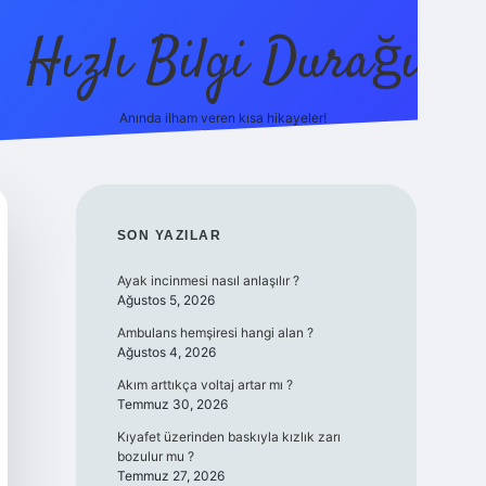
Hızlı Bilgi Durağı
Anında ilham veren kısa hikayeler!
ilbet giri
SIDEBAR
SON YAZILAR
Ayak incinmesi nasıl anlaşılır ?
Ağustos 5, 2026
Ambulans hemşiresi hangi alan ?
Ağustos 4, 2026
Akım arttıkça voltaj artar mı ?
Temmuz 30, 2026
Kıyafet üzerinden baskıyla kızlık zarı
bozulur mu ?
Temmuz 27, 2026