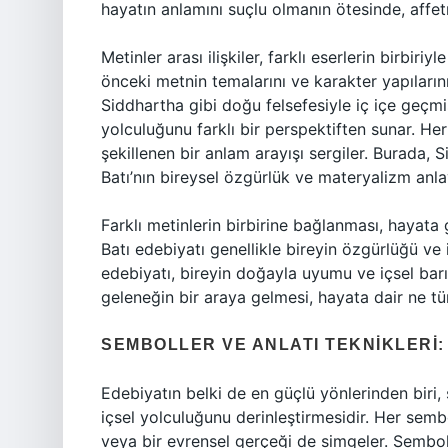
hayatın anlamını suçlu olmanın ötesinde, affet
Metinler arası ilişkiler, farklı eserlerin birbiriy
önceki metnin temalarını ve karakter yapıların
Siddhartha gibi doğu felsefesiyle iç içe geçmiş
yolculuğunu farklı bir perspektiften sunar. Her
şekillenen bir anlam arayışı sergiler. Burada, 
Batı’nın bireysel özgürlük ve materyalizm anlay
Farklı metinlerin birbirine bağlanması, hayata 
Batı edebiyatı genellikle bireyin özgürlüğü ve
edebiyatı, bireyin doğayla uyumu ve içsel barışı
geleneğin bir araya gelmesi, hayata dair ne tür
SEMBOLLER VE ANLATI TEKNIKLERI:
Edebiyatın belki de en güçlü yönlerinden biri, 
içsel yolculuğunu derinleştirmesidir. Her semb
veya bir evrensel gerçeği de simgeler. Sembol