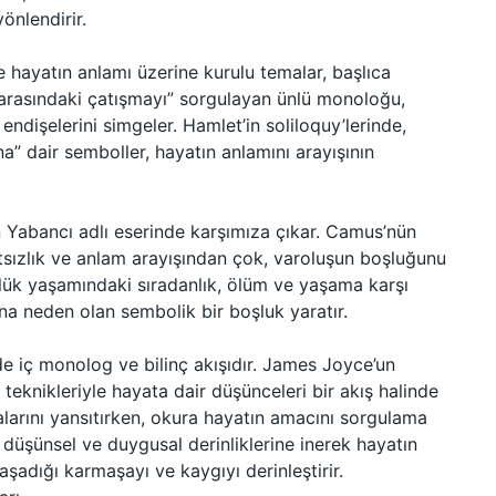
önlendirir.
hayatın anlamı üzerine kurulu temalar, başlıca
 arasındaki çatışmayı” sorgulayan ünlü monoloğu,
 endişelerini simgeler. Hamlet’in soliloquy’lerinde,
” dair semboller, hayatın anlamını arayışının
 Yabancı adlı eserinde karşımıza çıkar. Camus’nün
ıtsızlık ve anlam arayışından çok, varoluşun boşluğunu
ünlük yaşamındaki sıradanlık, ölüm ve yaşama karşı
ına neden olan sembolik bir boşluk yaratır.
 de iç monolog ve bilinç akışıdır. James Joyce’un
ı teknikleriyle hayata dair düşünceleri bir akış halinde
alarını yansıtırken, okura hayatın amacını sorgulama
ın düşünsel ve duygusal derinliklerine inerek hayatın
şadığı karmaşayı ve kaygıyı derinleştirir.