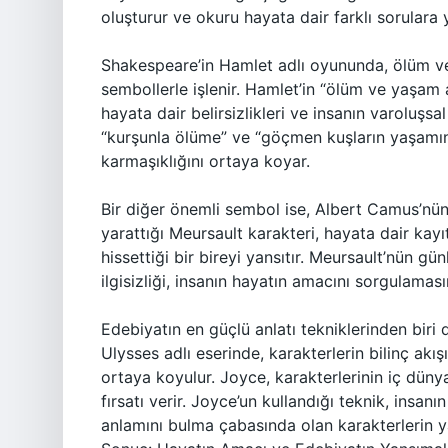
oluşturur ve okuru hayata dair farklı sorulara y
Shakespeare’in Hamlet adlı oyununda, ölüm ve 
sembollerle işlenir. Hamlet’in “ölüm ve yaşam
hayata dair belirsizlikleri ve insanın varoluşsal
“kurşunla ölüme” ve “göçmen kuşların yaşamına
karmaşıklığını ortaya koyar.
Bir diğer önemli sembol ise, Albert Camus’nün
yarattığı Meursault karakteri, hayata dair kay
hissettiği bir bireyi yansıtır. Meursault’nün g
ilgisizliği, insanın hayatın amacını sorgulamas
Edebiyatın en güçlü anlatı tekniklerinden biri
Ulysses adlı eserinde, karakterlerin bilinç akış
ortaya koyulur. Joyce, karakterlerinin iç düny
fırsatı verir. Joyce’un kullandığı teknik, insan
anlamını bulma çabasında olan karakterlerin ya