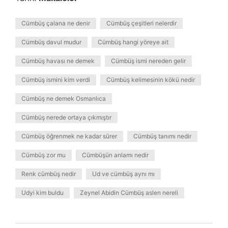
Cümbüş çalana ne denir
Cümbüş çeşitleri nelerdir
Cümbüş davul mudur
Cümbüş hangi yöreye ait
Cümbüş havası ne demek
Cümbüş ismi nereden gelir
Cümbüş ismini kim verdi
Cümbüş kelimesinin kökü nedir
Cümbüş ne demek Osmanlıca
Cümbüş nerede ortaya çıkmıştır
Cümbüş öğrenmek ne kadar sürer
Cümbüş tanımı nedir
Cümbüş zor mu
Cümbüşün anlamı nedir
Renk cümbüş nedir
Ud ve cümbüş aynı mı
Udyi kim buldu
Zeynel Abidin Cümbüş aslen nereli