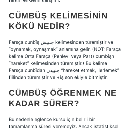
farklı renklerin karışımı.
CÜMBÜŞ KELIMESININ
KÖKÜ NEDIR?
Farsça cunbīş جنبيش kelimesinden türemiştir ve
“oynamak, oynaşmak” anlamına gelir. (NOT: Farsça
kelime Orta Farsça (Pehlevi veya Part) cumbişn
“hareket” kelimesinden türemiştir.) Bu kelime
Farsça cunbīdan جنبيدن “hareket etmek, ilerlemek”
fiilinden türemiştir ve +iş son ekiyle bitmiştir.
CÜMBÜŞ ÖĞRENMEK NE
KADAR SÜRER?
Bu nedenle eğlence kursu için belirli bir
tamamlanma süresi veremeyiz. Ancak istatistiksel