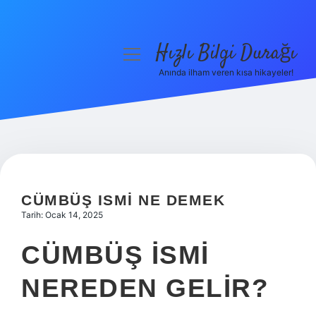
Hızlı Bilgi Durağı
menüyü
aç
Anında ilham veren kısa hikayeler!
Anasayfa
Gizlilik Politikası
Yasal Uyarı
Hakkımızda
CÜMBÜŞ ISMI NE DEMEK
Tarih: Ocak 14, 2025
CÜMBÜŞ ISMI
NEREDEN GELIR?