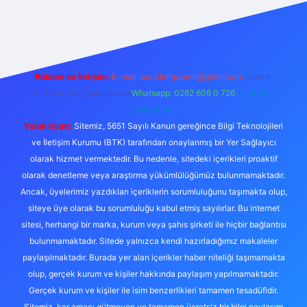
iriş yap
betexper bahis
Reklam ve İletişim:
E-mail:
backlinkpaneli@gmail.com
Teams:
forumhizmeti@gmail.com
Whatsapp: 0262 606 0 726
Telegram:
@karabul
Yasal Uyarı:
Sitemiz, 5651 Sayılı Kanun gereğince Bilgi Teknolojileri
ve İletişim Kurumu (BTK) tarafından onaylanmış bir Yer Sağlayıcı
olarak hizmet vermektedir. Bu nedenle, sitedeki içerikleri proaktif
olarak denetleme veya araştırma yükümlülüğümüz bulunmamaktadır.
Ancak, üyelerimiz yazdıkları içeriklerin sorumluluğunu taşımakta olup,
siteye üye olarak bu sorumluluğu kabul etmiş sayılırlar. Bu internet
sitesi, herhangi bir marka, kurum veya şahıs şirketi ile hiçbir bağlantısı
bulunmamaktadır. Sitede yalnızca kendi hazırladığımız makaleler
paylaşılmaktadır. Burada yer alan içerikler haber niteliği taşımamakta
olup, gerçek kurum ve kişiler hakkında paylaşım yapılmamaktadır.
Gerçek kurum ve kişiler ile isim benzerlikleri tamamen tesadüfidir.
Sitemiz, kar amacı gütmeyen ve tamamen ücretsiz bir bilgi paylaşım