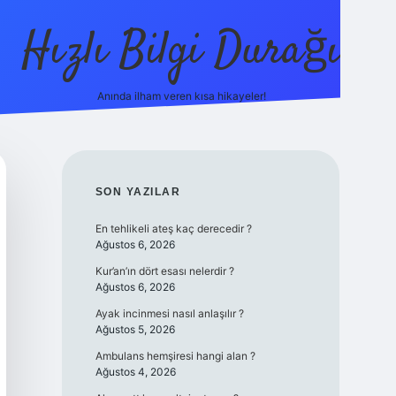
Hızlı Bilgi Durağı
Anında ilham veren kısa hikayeler!
ilbet giriş yap
betex
SIDEBAR
SON YAZILAR
En tehlikeli ateş kaç derecedir ?
Ağustos 6, 2026
Kur’an’ın dört esası nelerdir ?
Ağustos 6, 2026
Ayak incinmesi nasıl anlaşılır ?
Ağustos 5, 2026
Ambulans hemşiresi hangi alan ?
Ağustos 4, 2026