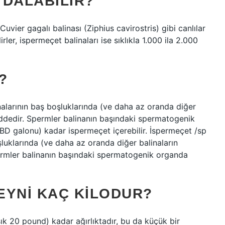
 DALABILIR?
uvier gagalı balinası (Ziphius cavirostris) gibi canlılar
ler, ispermeçet balinaları ise sıklıkla 1.000 ila 2.000
?
inalarının baş boşluklarında (ve daha az oranda diğer
ddedir. Spermler balinanın başındaki spermatogenik
ABD galonu) kadar ispermeçet içerebilir. İspermeçet /sp
oşluklarında (ve daha az oranda diğer balinaların
rmler balinanın başındaki spermatogenik organda
EYNI KAÇ KILODUR?
şık 20 pound) kadar ağırlıktadır, bu da küçük bir