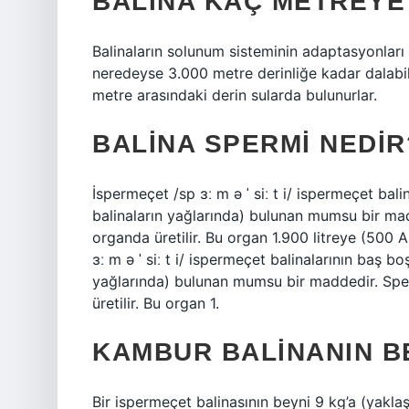
BALINA KAÇ METREYE
Balinaların solunum sisteminin adaptasyonları C
neredeyse 3.000 metre derinliğe kadar dalabilir
metre arasındaki derin sularda bulunurlar.
BALINA SPERMI NEDIR
İspermeçet /sp ɜː m ə ˈ siː t i/ ispermeçet bal
balinaların yağlarında) bulunan mumsu bir ma
organda üretilir. Bu organ 1.900 litreye (500 
ɜː m ə ˈ siː t i/ ispermeçet balinalarının baş b
yağlarında) bulunan mumsu bir maddedir. Spe
üretilir. Bu organ 1.
KAMBUR BALINANIN B
Bir ispermeçet balinasının beyni 9 kg’a (yakla