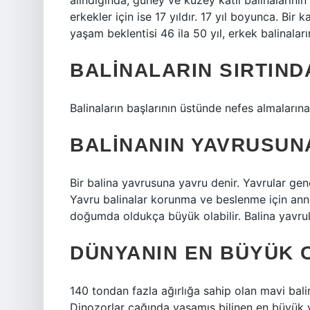
alındığında, güney ve kuzey katil balinalarının 
erkekler için ise 17 yıldır. 17 yıl boyunca. Bir ka
yaşam beklentisi 46 ila 50 yıl, erkek balinaların
BALINALARIN SIRTIND
Balinaların başlarının üstünde nefes almaların
BALINANIN YAVRUSUN
Bir balina yavrusuna yavru denir. Yavrular gen
Yavru balinalar korunma ve beslenme için annel
doğumda oldukça büyük olabilir. Balina yavrul
DÜNYANIN EN BÜYÜK C
140 tondan fazla ağırlığa sahip olan mavi bali
Dinozorlar çağında yaşamış bilinen en büyük 