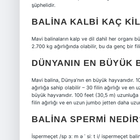
şüphelidir.
BALINA KALBI KAÇ KI
Mavi balinaların kalp ve dil dahil her organı bü
2.700 kg ağırlığında olabilir, bu da genç bir fili
DÜNYANIN EN BÜYÜK 
Mavi balina, Dünya’nın en büyük hayvanıdır. 1
ağırlığa sahip olabilir – 30 filin ağırlığı ve 
büyük hayvanıdır. 100 feet (30,5 m) uzunluğa u
filin ağırlığı ve en uzun jumbo jetten daha uzu
BALINA SPERMI NEDIR
İspermeçet /sp ɜː m ə ˈ siː t i/ ispermeçet bal