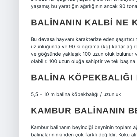
yaşamış bu yaratığın ağırlığının ancak 90 tona
BALINANIN KALBI NE
Bu devasa hayvanı karakterize eden şaşırtıcı 
uzunluğunda ve 90 kilograma (kg) kadar ağırlı
ve göğsünde yaklaşık 100 uzun oluk bulunur ve
olabilir. 100 uzun oluğa sahiptir ve tek başına 
BALINA KÖPEKBALIĞI
5,5 – 10 m balina köpekbalığı / uzunluk
KAMBUR BALINANIN B
Kambur balinanın beyinciği beyninin toplam ağı
balinalarınınkinden çok farklı değildir. Koku a