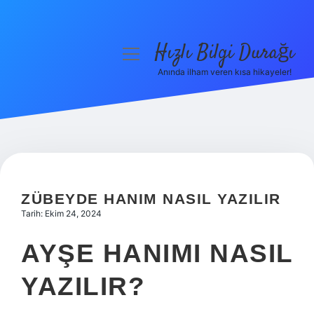
Hızlı Bilgi Durağı
menüyü
aç
Anında ilham veren kısa hikayeler!
Anasayfa
Gizlilik Politikası
Yasal Uyarı
Hakkımızda
ZÜBEYDE HANIM NASIL YAZILIR
Tarih: Ekim 24, 2024
AYŞE HANIMI NASIL
YAZILIR?