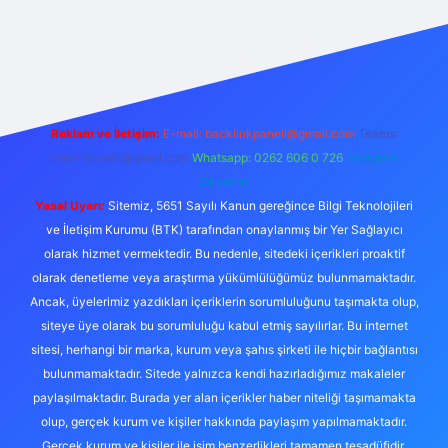
riş yap
betexper bahis
Reklam ve İletişim:
E-mail:
backlinkpaneli@gmail.com
Teams:
forumhizmeti@gmail.com
Whatsapp: 0262 606 0 726
Telegram:
@karabul
Yasal Uyarı:
Sitemiz, 5651 Sayılı Kanun gereğince Bilgi Teknolojileri
ve İletişim Kurumu (BTK) tarafından onaylanmış bir Yer Sağlayıcı
olarak hizmet vermektedir. Bu nedenle, sitedeki içerikleri proaktif
olarak denetleme veya araştırma yükümlülüğümüz bulunmamaktadır.
Ancak, üyelerimiz yazdıkları içeriklerin sorumluluğunu taşımakta olup,
siteye üye olarak bu sorumluluğu kabul etmiş sayılırlar. Bu internet
sitesi, herhangi bir marka, kurum veya şahıs şirketi ile hiçbir bağlantısı
bulunmamaktadır. Sitede yalnızca kendi hazırladığımız makaleler
paylaşılmaktadır. Burada yer alan içerikler haber niteliği taşımamakta
olup, gerçek kurum ve kişiler hakkında paylaşım yapılmamaktadır.
Gerçek kurum ve kişiler ile isim benzerlikleri tamamen tesadüfidir.