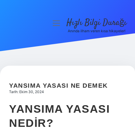
Hızlı Bilgi Durağı
menüyü
aç
Anında ilham veren kısa hikayeler!
Anasayfa
Gizlilik Politikası
Yasal Uyarı
Hakkımızda
YANSIMA YASASI NE DEMEK
Tarih: Ekim 30, 2024
YANSIMA YASASI
NEDIR?