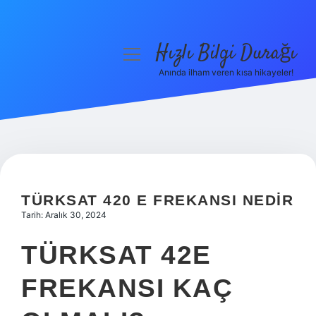
Hızlı Bilgi Durağı
menüyü
aç
Anında ilham veren kısa hikayeler!
Anasayfa
Gizlilik Politikası
Yasal Uyarı
Hakkımızda
TÜRKSAT 420 E FREKANSI NEDIR
Tarih: Aralık 30, 2024
TÜRKSAT 42E
FREKANSI KAÇ