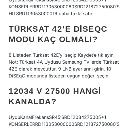
KONSERLERRD113053000060SRD121872750080’S
HITSRD113053000016 daha fazla satır
TÜRKSAT 42’E DISEQC
MODU KAÇ OLMALI?
8 Listeden Turksat 42E’yi seçip Kaydet’e tıklayın.
Not: Türksat 4A Uydusu Samsung TV’lerde Türksat
42E olarak mevcuttur. 9 LNB ayarlarını girin. 10
DiSEqC modunda listeden uygun değeri seçin.
12034 V 27500 HANGI
KANALDA?
UyduKanalFrekansSR45’SRD12034275005+1
KONSERLERRD113053000060SRD121872750080’S