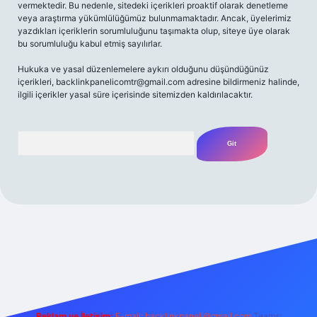
vermektedir. Bu nedenle, sitedeki içerikleri proaktif olarak denetleme
veya araştırma yükümlülüğümüz bulunmamaktadır. Ancak, üyelerimiz
yazdıkları içeriklerin sorumluluğunu taşımakta olup, siteye üye olarak
bu sorumluluğu kabul etmiş sayılırlar.
Hukuka ve yasal düzenlemelere aykırı olduğunu düşündüğünüz
içerikleri,
backlinkpanelicomtr@gmail.com
adresine bildirmeniz halinde,
ilgili içerikler yasal süre içerisinde sitemizden kaldırılacaktır.
Arama
iş yap
betexper bahis
Reklam ve İletişim:
E-mail:
backlinkpaneli@gmail.com
Teams: