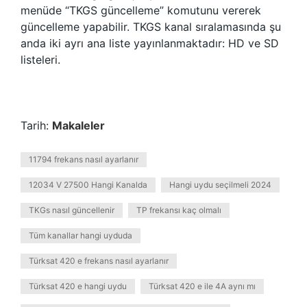
menüde “TKGS güncelleme” komutunu vererek
güncelleme yapabilir. TKGS kanal sıralamasında şu
anda iki ayrı ana liste yayınlanmaktadır: HD ve SD
listeleri.
Tarih:
Makaleler
11794 frekans nasıl ayarlanır
12034 V 27500 Hangi Kanalda
Hangi uydu seçilmeli 2024
TKGs nasıl güncellenir
TP frekansı kaç olmalı
Tüm kanallar hangi uyduda
Türksat 420 e frekans nasıl ayarlanır
Türksat 420 e hangi uydu
Türksat 420 e ile 4A aynı mı