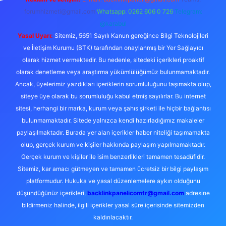
forumhizmeti@gmail.com
Whatsapp: 0262 606 0 726
Telegram:
@karabul
Yasal Uyarı:
Sitemiz, 5651 Sayılı Kanun gereğince Bilgi Teknolojileri
ve İletişim Kurumu (BTK) tarafından onaylanmış bir Yer Sağlayıcı
olarak hizmet vermektedir. Bu nedenle, sitedeki içerikleri proaktif
olarak denetleme veya araştırma yükümlülüğümüz bulunmamaktadır.
Ancak, üyelerimiz yazdıkları içeriklerin sorumluluğunu taşımakta olup,
siteye üye olarak bu sorumluluğu kabul etmiş sayılırlar. Bu internet
sitesi, herhangi bir marka, kurum veya şahıs şirketi ile hiçbir bağlantısı
bulunmamaktadır. Sitede yalnızca kendi hazırladığımız makaleler
paylaşılmaktadır. Burada yer alan içerikler haber niteliği taşımamakta
olup, gerçek kurum ve kişiler hakkında paylaşım yapılmamaktadır.
Gerçek kurum ve kişiler ile isim benzerlikleri tamamen tesadüfidir.
Sitemiz, kar amacı gütmeyen ve tamamen ücretsiz bir bilgi paylaşım
platformudur. Hukuka ve yasal düzenlemelere aykırı olduğunu
düşündüğünüz içerikleri,
backlinkpanelicomtr@gmail.com
adresine
bildirmeniz halinde, ilgili içerikler yasal süre içerisinde sitemizden
kaldırılacaktır.