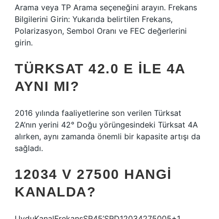
Arama veya TP Arama seçeneğini arayın. Frekans
Bilgilerini Girin: Yukarıda belirtilen Frekans,
Polarizasyon, Sembol Oranı ve FEC değerlerini
girin.
TÜRKSAT 42.0 E ILE 4A
AYNI MI?
2016 yılında faaliyetlerine son verilen Türksat
2A’nın yerini 42° Doğu yörüngesindeki Türksat 4A
alırken, aynı zamanda önemli bir kapasite artışı da
sağladı.
12034 V 27500 HANGI
KANALDA?
UyduKanalFrekansSR45’SRD12034275005+1