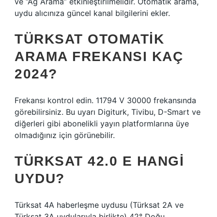
ve “Ağ Arama” etkinleştirilmelidir. Otomatik arama,
uydu alıcınıza güncel kanal bilgilerini ekler.
TÜRKSAT OTOMATIK
ARAMA FREKANSI KAÇ
2024?
Frekansı kontrol edin. 11794 V 30000 frekansında
görebilirsiniz. Bu uyarı Digiturk, Tivibu, D-Smart ve
diğerleri gibi abonelikli yayın platformlarına üye
olmadığınız için görünebilir.
TÜRKSAT 42.0 E HANGI
UYDU?
Türksat 4A haberleşme uydusu (Türksat 2A ve
Türksat 3A uydularıyla birlikte) 42° Doğu