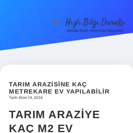
Hızlı Bilgi Durağı
menüyü
aç
Anında ilham veren kısa hikayeler!
Anasayfa
Gizlilik Politikası
Yasal Uyarı
Hakkımızda
TARIM ARAZISINE KAÇ
METREKARE EV YAPILABILIR
Tarih: Ekim 14, 2024
TARIM ARAZIYE
KAÇ M2 EV