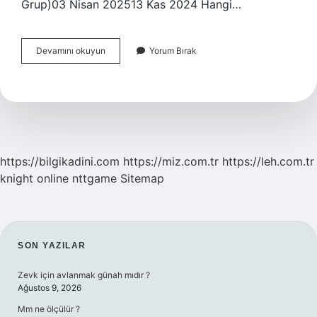
Grup)03 Nisan 202513 Kas 2024 Hangi…
10
Devamını okuyun
Yorum Bırak
Agustosta
Askere
Gidecekler
Ne
Zaman
Belli
Olacak
https://bilgikadini.com
https://miz.com.tr
https://leh.com.tr
knight online
nttgame
Sitemap
SIDEBAR
SON YAZILAR
Zevk için avlanmak günah mıdır ?
Ağustos 9, 2026
Mm ne ölçülür ?