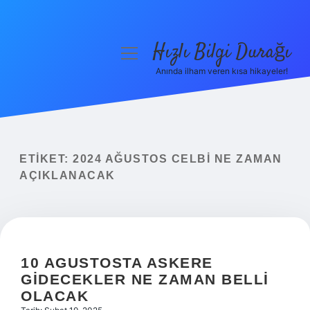
Hızlı Bilgi Durağı
menüyü
aç
Anında ilham veren kısa hikayeler!
Anasayfa
Gizlilik Politikası
Yasal Uyarı
ETIKET:
2024 AĞUSTOS CELBI NE ZAMAN
AÇIKLANACAK
Hakkımızda
10 AGUSTOSTA ASKERE
GIDECEKLER NE ZAMAN BELLI
OLACAK