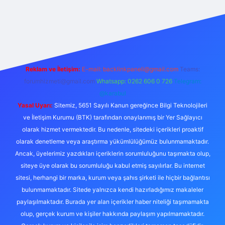
t giriş yap
betexper bahis
Reklam ve İletişim:
E-mail:
backlinkpaneli@gmail.com
Teams:
forumhizmeti@gmail.com
Whatsapp: 0262 606 0 726
Telegram:
@karabul
Yasal Uyarı:
Sitemiz, 5651 Sayılı Kanun gereğince Bilgi Teknolojileri
ve İletişim Kurumu (BTK) tarafından onaylanmış bir Yer Sağlayıcı
olarak hizmet vermektedir. Bu nedenle, sitedeki içerikleri proaktif
olarak denetleme veya araştırma yükümlülüğümüz bulunmamaktadır.
Ancak, üyelerimiz yazdıkları içeriklerin sorumluluğunu taşımakta olup,
siteye üye olarak bu sorumluluğu kabul etmiş sayılırlar. Bu internet
sitesi, herhangi bir marka, kurum veya şahıs şirketi ile hiçbir bağlantısı
bulunmamaktadır. Sitede yalnızca kendi hazırladığımız makaleler
paylaşılmaktadır. Burada yer alan içerikler haber niteliği taşımamakta
olup, gerçek kurum ve kişiler hakkında paylaşım yapılmamaktadır.