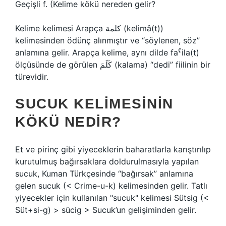
Geçişli f. (
Kelime kökü nereden gelir?
Kelime kelimesi Arapça كلمة (kelimâ(t))
kelimesinden ödünç alınmıştır ve “söylenen, söz”
anlamına gelir. Arapça kelime, aynı dilde faˁila(t)
ölçüsünde de görülen كَلَمَ (kalama) “dedi” fiilinin bir
türevidir.
SUCUK KELIMESININ
KÖKÜ NEDIR?
Et ve pirinç gibi yiyeceklerin baharatlarla karıştırılıp
kurutulmuş bağırsaklara doldurulmasıyla yapılan
sucuk, Kuman Türkçesinde “bağırsak” anlamına
gelen sucuk (< Crime-u-k) kelimesinden gelir. Tatlı
yiyecekler için kullanılan "sucuk" kelimesi Sütsig (<
Süt+si-g) > sücig > Sucuk’un gelişiminden gelir.