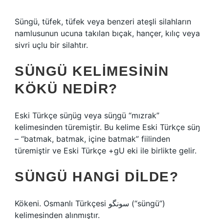
Süngü, tüfek, tüfek veya benzeri ateşli silahların
namlusunun ucuna takılan bıçak, hançer, kılıç veya
sivri uçlu bir silahtır.
SÜNGÜ KELIMESININ
KÖKÜ NEDIR?
Eski Türkçe süŋüg veya süŋgü “mızrak”
kelimesinden türemiştir. Bu kelime Eski Türkçe süŋ
– “batmak, batmak, içine batmak” fiilinden
türemiştir ve Eski Türkçe +gU eki ile birlikte gelir.
SÜNGÜ HANGI DILDE?
Kökeni. Osmanlı Türkçesi سونگو‎ (“süngü”)
kelimesinden alınmıştır.