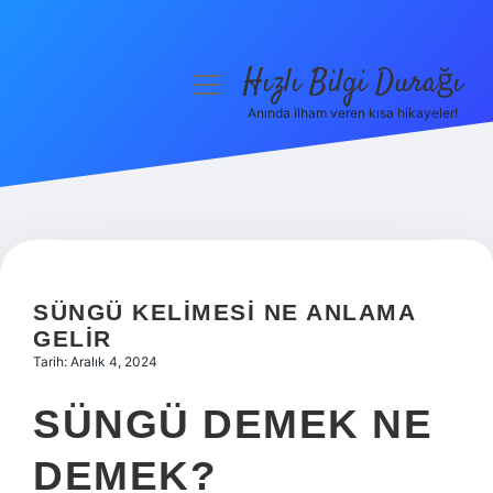
Hızlı Bilgi Durağı
menüyü
aç
Anında ilham veren kısa hikayeler!
Anasayfa
Gizlilik Politikası
Yasal Uyarı
Hakkımızda
SÜNGÜ KELIMESI NE ANLAMA
GELIR
Tarih: Aralık 4, 2024
SÜNGÜ DEMEK NE
DEMEK?