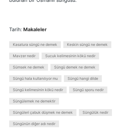
bulunan bir Osmanlı süngüsü.
Tarih:
Makaleler
Kasatura süngü ne demek
Keskin süngü ne demek
Mavzer nedir
Sucuk kelimesinin kökü nedir
Sümsek ne demek
Süngü demek ne demek
Süngü hala kullanılıyor mu
Süngü hangi dilde
Süngü kelimesinin kökü nedir
Süngü sporu nedir
Süngülemek ne demektir
Süngüleri çabuk düşmek ne demek
Süngülük nedir
Süngünün diğer adı nedir