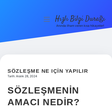
Hızlı Bilgi Durağı
menüyü
aç
Anında ilham veren kısa hikayeler!
Anasayfa
Gizlilik Politikası
Yasal Uyarı
Hakkımızda
SÖZLEŞME NE IÇIN YAPILIR
Tarih: Aralık 28, 2024
SÖZLEŞMENIN
AMACI NEDIR?