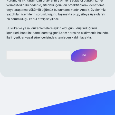
Kurumu (BTK) tarafından onaylanmış bir Yer Sağlayıcı olarak hizmet
vermektedir. Bu nedenle, sitedeki içerikleri proaktif olarak denetleme
veya araştırma yükümlülüğümüz bulunmamaktadır. Ancak, üyelerimiz
yazdıkları içeriklerin sorumluluğunu taşımakta olup, siteye üye olarak
bu sorumluluğu kabul etmiş sayılırlar.
Hukuka ve yasal düzenlemelere aykırı olduğunu düşündüğünüz
içerikleri,
backlinkpanelicomtr@gmail.com
adresine bildirmeniz halinde,
ilgili içerikler yasal süre içerisinde sitemizden kaldırılacaktır.
Arama
 yap
betexper bahis