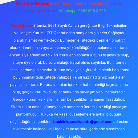
Reklam ve İletişim:
E-mail:
backlinkpaneli@gmail.com
Teams:
forumhizmeti@gmail.com
Whatsapp: 0262 606 0 726
Telegram:
@karabul
Yasal Uyarı:
Sitemiz, 5651 Sayılı Kanun gereğince Bilgi Teknolojileri
ve İletişim Kurumu (BTK) tarafından onaylanmış bir Yer Sağlayıcı
olarak hizmet vermektedir. Bu nedenle, sitedeki içerikleri proaktif
olarak denetleme veya araştırma yükümlülüğümüz bulunmamaktadır.
Ancak, üyelerimiz yazdıkları içeriklerin sorumluluğunu taşımakta olup,
siteye üye olarak bu sorumluluğu kabul etmiş sayılırlar. Bu internet
sitesi, herhangi bir marka, kurum veya şahıs şirketi ile hiçbir bağlantısı
bulunmamaktadır. Sitede yalnızca kendi hazırladığımız makaleler
paylaşılmaktadır. Burada yer alan içerikler haber niteliği taşımamakta
olup, gerçek kurum ve kişiler hakkında paylaşım yapılmamaktadır.
Gerçek kurum ve kişiler ile isim benzerlikleri tamamen tesadüfidir.
Sitemiz, kar amacı gütmeyen ve tamamen ücretsiz bir bilgi paylaşım
platformudur. Hukuka ve yasal düzenlemelere aykırı olduğunu
düşündüğünüz içerikleri,
backlinkpanelicomtr@gmail.com
adresine
bildirmeniz halinde, ilgili içerikler yasal süre içerisinde sitemizden
kaldırılacaktır.