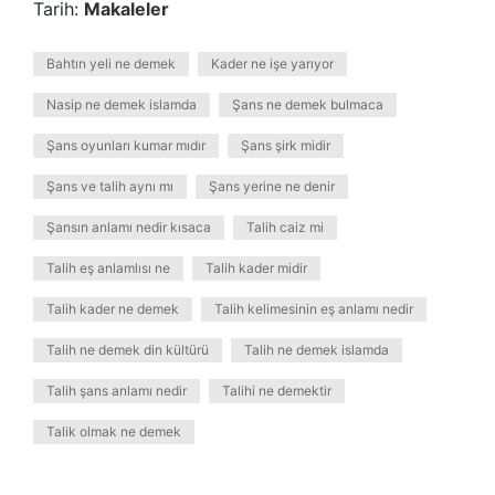
Tarih:
Makaleler
Bahtın yeli ne demek
Kader ne işe yarıyor
Nasip ne demek islamda
Şans ne demek bulmaca
Şans oyunları kumar mıdır
Şans şirk midir
Şans ve talih aynı mı
Şans yerine ne denir
Şansın anlamı nedir kısaca
Talih caiz mi
Talih eş anlamlısı ne
Talih kader midir
Talih kader ne demek
Talih kelimesinin eş anlamı nedir
Talih ne demek din kültürü
Talih ne demek islamda
Talih şans anlamı nedir
Talihi ne demektir
Talik olmak ne demek