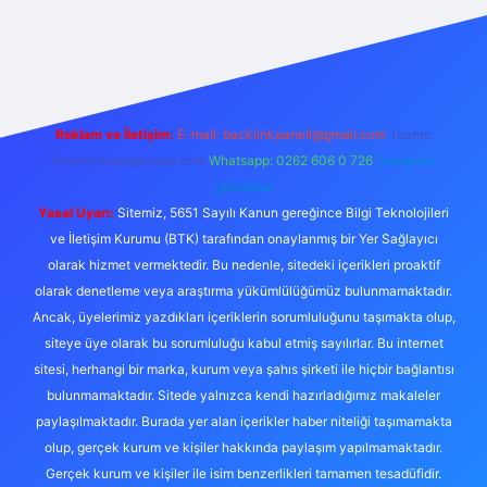
riş yap
betexper bahis
Reklam ve İletişim:
E-mail:
backlinkpaneli@gmail.com
Teams:
forumhizmeti@gmail.com
Whatsapp: 0262 606 0 726
Telegram:
@karabul
Yasal Uyarı:
Sitemiz, 5651 Sayılı Kanun gereğince Bilgi Teknolojileri
ve İletişim Kurumu (BTK) tarafından onaylanmış bir Yer Sağlayıcı
olarak hizmet vermektedir. Bu nedenle, sitedeki içerikleri proaktif
olarak denetleme veya araştırma yükümlülüğümüz bulunmamaktadır.
Ancak, üyelerimiz yazdıkları içeriklerin sorumluluğunu taşımakta olup,
siteye üye olarak bu sorumluluğu kabul etmiş sayılırlar. Bu internet
sitesi, herhangi bir marka, kurum veya şahıs şirketi ile hiçbir bağlantısı
bulunmamaktadır. Sitede yalnızca kendi hazırladığımız makaleler
paylaşılmaktadır. Burada yer alan içerikler haber niteliği taşımamakta
olup, gerçek kurum ve kişiler hakkında paylaşım yapılmamaktadır.
Gerçek kurum ve kişiler ile isim benzerlikleri tamamen tesadüfidir.