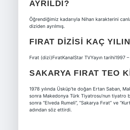
AYRILDI?
Öğrendiğimiz kadarıyla Nihan karakterini canla
diziden ayrılmış.
FIRAT DIZISI KAÇ YIL
Fırat (dizi)FıratKanalStar TVYayın tarihi1997 
SAKARYA FIRAT TEO K
1978 yılında Üsküp’te doğan Ertan Saban, M
sonra Makedonya Türk Tiyatrosu’nun tiyatro bö
sonra “Elveda Rumeli”, “Sakarya Fırat” ve “Kur
adından söz ettirdi.