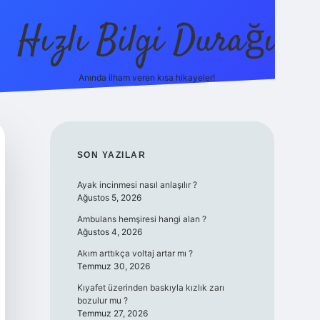
Hızlı Bilgi Durağı
Anında ilham veren kısa hikayeler!
ilbet giri
SIDEBAR
SON YAZILAR
Ayak incinmesi nasıl anlaşılır ?
Ağustos 5, 2026
Ambulans hemşiresi hangi alan ?
Ağustos 4, 2026
Akım arttıkça voltaj artar mı ?
Temmuz 30, 2026
Kıyafet üzerinden baskıyla kızlık zarı
bozulur mu ?
Temmuz 27, 2026