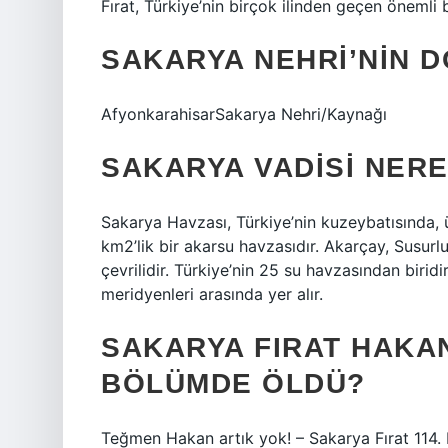
Fırat, Türkiye’nin birçok ilinden geçen önemli b
SAKARYA NEHRI’NIN 
AfyonkarahisarSakarya Nehri/Kaynağı
SAKARYA VADISI NER
Sakarya Havzası, Türkiye’nin kuzeybatısında, ü
km2’lik bir akarsu havzasıdır. Akarçay, Susurl
çevrilidir. Türkiye’nin 25 su havzasından birid
meridyenleri arasında yer alır.
SAKARYA FIRAT HAKA
BÖLÜMDE ÖLDÜ?
Teğmen Hakan artık yok! – Sakarya Fırat 114.