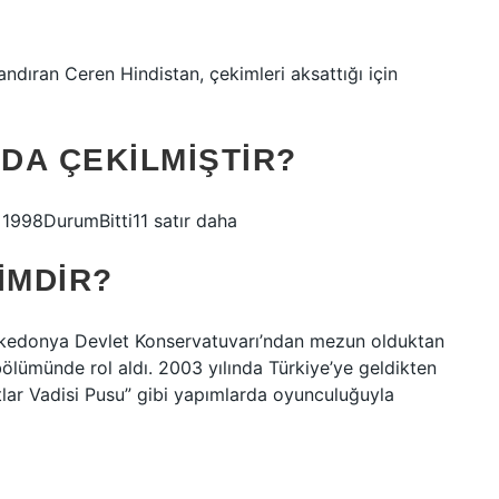
ndıran Ceren Hindistan, çekimleri aksattığı için
INDA ÇEKILMIŞTIR?
– 1998DurumBitti11 satır daha
IMDIR?
akedonya Devlet Konservatuvarı’ndan mezun olduktan
lümünde rol aldı. 2003 yılında Türkiye’ye geldikten
tlar Vadisi Pusu” gibi yapımlarda oyunculuğuyla