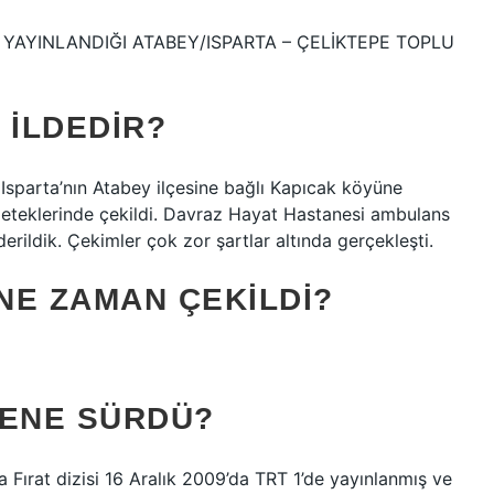
N YAYINLANDIĞI ATABEY/ISPARTA – ÇELİKTEPE TOPLU
 ILDEDIR?
 Isparta’nın Atabey ilçesine bağlı Kapıcak köyüne
ı eteklerinde çekildi. Davraz Hayat Hastanesi ambulans
derildik. Çekimler çok zor şartlar altında gerçekleşti.
 NE ZAMAN ÇEKILDI?
SENE SÜRDÜ?
 Fırat dizisi 16 Aralık 2009’da TRT 1’de yayınlanmış ve