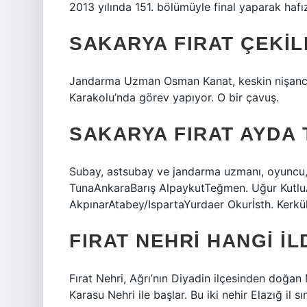
2013 yılında 151. bölümüyle final yaparak hafız
SAKARYA FIRAT ÇEKI
Jandarma Uzman Osman Kanat, keskin nişancı,
Karakolu’nda görev yapıyor. O bir çavuş.
SAKARYA FIRAT AYDA
Subay, astsubay ve jandarma uzmanı, oyuncu,
TunaAnkaraBarış AlpaykutTeğmen. Uğur KutluA
AkpınarAtabey/IspartaYurdaer Okurİsth. Kerkü
FIRAT NEHRI HANGI IL
Fırat Nehri, Ağrı’nın Diyadin ilçesinden doğ
Karasu Nehri ile başlar. Bu iki nehir Elazığ il sı