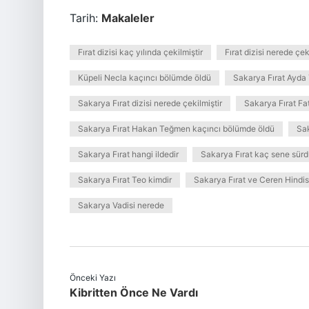
Tarih:
Makaleler
Fırat dizisi kaç yılında çekilmiştir
Fırat dizisi nerede çek
Küpeli Necla kaçıncı bölümde öldü
Sakarya Fırat Ayda
Sakarya Fırat dizisi nerede çekilmiştir
Sakarya Fırat Fa
Sakarya Fırat Hakan Teğmen kaçıncı bölümde öldü
Sa
Sakarya Fırat hangi ildedir
Sakarya Fırat kaç sene sür
Sakarya Fırat Teo kimdir
Sakarya Fırat ve Ceren Hindis
Sakarya Vadisi nerede
Önceki Yazı
Kibritten Önce Ne Vardı