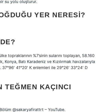
ir su yolu oluşturur.
DOĞDUĞU YER NERESI?
EDE?
lke topraklarının %7’sinin sularını toplayan, 58.160
uk, Konya, Batı Karadeniz ve Kızılırmak havzalarıyla
ir. 37°96′ 41°20′ K enlemleri ile 29°26′ 33°24′ D
N TEĞMEN KAÇINCI
 Bölüm @sakaryafirattrt – YouTube.