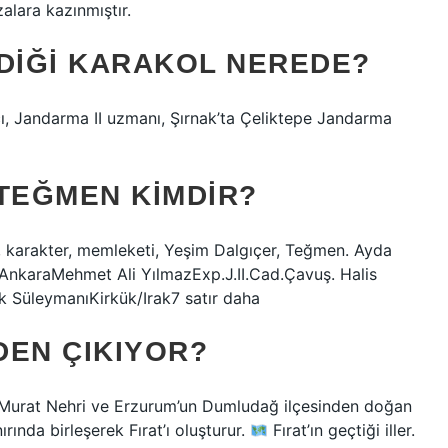
alara kazınmıştır.
LDIĞI KARAKOL NEREDE?
 Jandarma II uzmanı, Şırnak’ta Çeliktepe Jandarma
 TEĞMEN KIMDIR?
 karakter, memleketi, Yeşim Dalgıçer, Teğmen. Ayda
nkaraMehmet Ali YılmazExp.J.II.Cad.Çavuş. Halis
k SüleymanıKirkük/Irak7 satır daha
DEN ÇIKIYOR?
an Murat Nehri ve Erzurum’un Dumludağ ilçesinden doğan
nırında birleşerek Fırat’ı oluşturur.
Fırat’ın geçtiği iller.