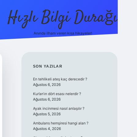
Hızlı Bilgi Durağı
Anında ilham veren kısa hikayeler!
ilbet giriş yap
betexper bahis
SIDEBAR
SON YAZILAR
En tehlikeli ateş kaç derecedir ?
Ağustos 6, 2026
Kur’an’ın dört esası nelerdir ?
Ağustos 6, 2026
Ayak incinmesi nasıl anlaşılır ?
Ağustos 5, 2026
Ambulans hemşiresi hangi alan ?
Ağustos 4, 2026