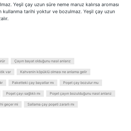
ulmaz. Yeşil çay uzun süre neme maruz kalırsa aroması
on kullanma tarihi yoktur ve bozulmaz. Yeşil çay uzun
lır.
rür
Çayın bayat olduğunu nasıl anlarız
tik var
Kahvenin köpüklü olması ne anlama gelir
ır
Paketteki çay bayatlar mı
Poşet çay bozulur mu
Poşet çayı sağlıklı mı
Poşet çayın bozulduğunu nasıl anlarız
ihi geçer mi
Sallama çay poşeti zararlı mı