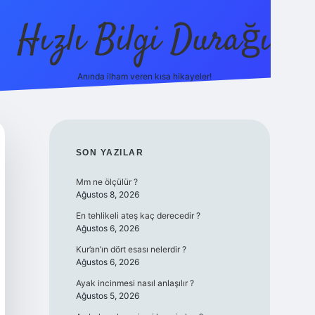
Hızlı Bilgi Durağı
Anında ilham veren kısa hikayeler!
ilbet giriş
SIDEBAR
SON YAZILAR
Mm ne ölçülür ?
Ağustos 8, 2026
En tehlikeli ateş kaç derecedir ?
Ağustos 6, 2026
Kur’an’ın dört esası nelerdir ?
Ağustos 6, 2026
Ayak incinmesi nasıl anlaşılır ?
Ağustos 5, 2026