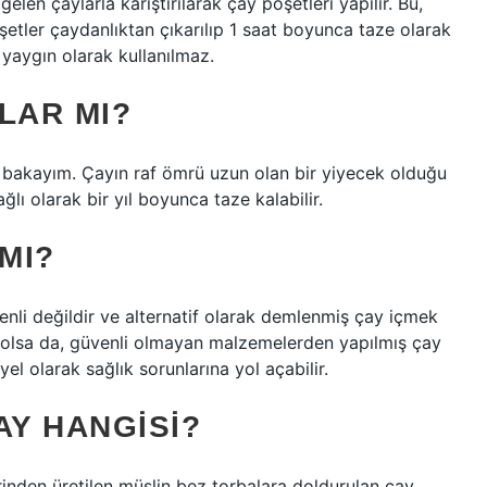
len çaylarla karıştırılarak çay poşetleri yapılır. Bu,
şetler çaydanlıktan çıkarılıp 1 saat boyunca taze olarak
a yaygın olarak kullanılmaz.
LAR MI?
bakayım. Çayın raf ömrü uzun olan bir yiyecek olduğu
ğlı olarak bir yıl boyunca taze kalabilir.
MI?
enli değildir ve alternatif olarak demlenmiş çay içmek
arı olsa da, güvenli olmayan malzemelerden yapılmış çay
el olarak sağlık sorunlarına yol açabilir.
AY HANGISI?
rinden üretilen müslin bez torbalara doldurulan çay