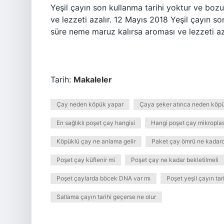
Yeşil çayın son kullanma tarihi yoktur ve boz
ve lezzeti azalır. 12 Mayıs 2018 Yeşil çayın s
süre neme maruz kalırsa aroması ve lezzeti aza
Tarih:
Makaleler
Çay neden köpük yapar
Çaya şeker atınca neden köpü
En sağlıklı poşet çay hangisi
Hangi poşet çay mikroplas
Köpüklü çay ne anlama gelir
Paket çay ömrü ne kadard
Poşet çay küflenir mi
Poşet çay ne kadar bekletilmeli
Poşet çaylarda böcek DNA var mı
Poşet yeşil çayın tar
Sallama çayın tarihi geçerse ne olur