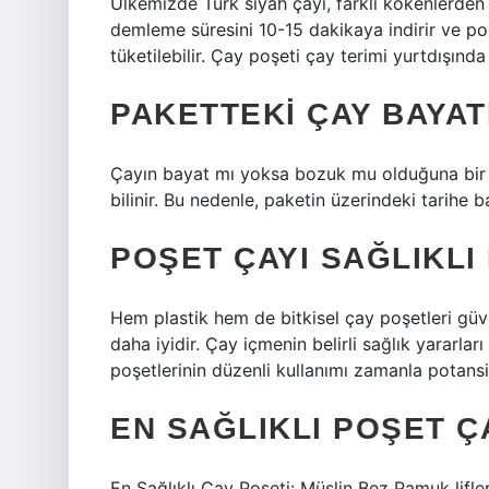
Ülkemizde Türk siyah çayı, farklı kökenlerden ge
demleme süresini 10-15 dakikaya indirir ve po
tüketilebilir. Çay poşeti çay terimi yurtdışınd
PAKETTEKI ÇAY BAYAT
Çayın bayat mı yoksa bozuk mu olduğuna bir 
bilinir. Bu nedenle, paketin üzerindeki tarihe ba
POŞET ÇAYI SAĞLIKLI 
Hem plastik hem de bitkisel çay poşetleri güv
daha iyidir. Çay içmenin belirli sağlık yararl
poşetlerinin düzenli kullanımı zamanla potansiy
EN SAĞLIKLI POŞET Ç
En Sağlıklı Çay Poşeti: Müslin Bez Pamuk lifle