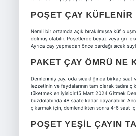
POŞET ÇAY KÜFLENIR 
Nemli bir ortamda açık bırakılmışsa küf oluşmuş
dolmuş olabilir. Poşetlerde beyaz veya gri leke
Ayrıca çay yapmadan önce bardağı sıcak suyl
PAKET ÇAY ÖMRÜ NE 
Demlenmiş çay, oda sıcaklığında birkaç saat 
lezzetinin ve faydalarının tam olarak tadını ç
tüketmek en iyisidir.15 Mart 2024 Gitmek Dem
buzdolabında 48 saate kadar dayanabilir. Anca
çıkarmak için, demlendikten sonra 4-6 saat içi
POŞET YEŞIL ÇAYIN T