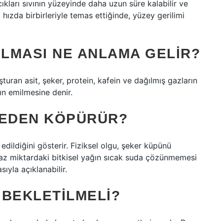
kları sıvının yüzeyinde daha uzun süre kalabilir ve
hızda birbirleriyle temas ettiğinde, yüzey gerilimi
LMASI NE ANLAMA GELIR?
uran asit, şeker, protein, kafein ve dağılmış gazların
ın emilmesine denir.
NEDEN KÖPÜRÜR?
dildiğini gösterir. Fiziksel olgu, şeker küpünü
n az miktardaki bitkisel yağın sıcak suda çözünmemesi
ıyla açıklanabilir.
 BEKLETILMELI?