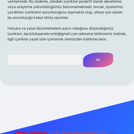
vermektedir. Bu nedenle, sitedeki içerikleri proaktif olarak denetleme
veya araştırma yükümlülüğümüz bulunmamaktadır. Ancak, üyelerimiz
yazdıkları içeriklerin sorumluluğunu taşımakta olup, siteye üye olarak
bu sorumluluğu kabul etmiş sayılırlar.
Hukuka ve yasal düzenlemelere aykırı olduğunu düşündüğünüz
içerikleri,
backlinkpanelicomtr@gmail.com
adresine bildirmeniz halinde,
ilgili içerikler yasal süre içerisinde sitemizden kaldırılacaktır.
Arama
riş yap
betexper bahis
Reklam ve İletişim:
E-mail:
backlinkpaneli@gmail.com
Teams: