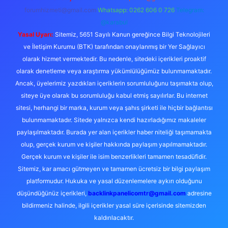
forumhizmeti@gmail.com
Whatsapp: 0262 606 0 726
Telegram:
@karabul
Yasal Uyarı:
Sitemiz, 5651 Sayılı Kanun gereğince Bilgi Teknolojileri
ve İletişim Kurumu (BTK) tarafından onaylanmış bir Yer Sağlayıcı
olarak hizmet vermektedir. Bu nedenle, sitedeki içerikleri proaktif
olarak denetleme veya araştırma yükümlülüğümüz bulunmamaktadır.
Ancak, üyelerimiz yazdıkları içeriklerin sorumluluğunu taşımakta olup,
siteye üye olarak bu sorumluluğu kabul etmiş sayılırlar. Bu internet
sitesi, herhangi bir marka, kurum veya şahıs şirketi ile hiçbir bağlantısı
bulunmamaktadır. Sitede yalnızca kendi hazırladığımız makaleler
paylaşılmaktadır. Burada yer alan içerikler haber niteliği taşımamakta
olup, gerçek kurum ve kişiler hakkında paylaşım yapılmamaktadır.
Gerçek kurum ve kişiler ile isim benzerlikleri tamamen tesadüfidir.
Sitemiz, kar amacı gütmeyen ve tamamen ücretsiz bir bilgi paylaşım
platformudur. Hukuka ve yasal düzenlemelere aykırı olduğunu
düşündüğünüz içerikleri,
backlinkpanelicomtr@gmail.com
adresine
bildirmeniz halinde, ilgili içerikler yasal süre içerisinde sitemizden
kaldırılacaktır.