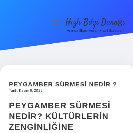
Hızlı Bilgi Durağı
menüyü
aç
Anında ilham veren kısa hikayeler!
Anasayfa
Gizlilik Politikası
Yasal Uyarı
Hakkımızda
PEYGAMBER SÜRMESI NEDIR ?
Tarih: Kasım 9, 2025
PEYGAMBER SÜRMESI
NEDIR? KÜLTÜRLERIN
ZENGINLIĞINE