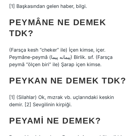
[1] Başkasından gelen haber, bilgi.
PEYMÂNE NE DEMEK
TDK?
(Farsça kesh “cheker” ile) İçen kimse, içer.
Peymâne-peymâ (ﭘﻴﻤﺎﻧﻪ ﭘﻴﻤﺎ) Birlik. sıf. (Farsça
peymā “ölçen biri” ile) Şarap içen kimse.
PEYKAN NE DEMEK TDK?
[1] (Silahlar) Ok, mızrak vb. uçlarındaki keskin
demir. [2] Sevgilinin kirpiği.
PEYAMI NE DEMEK?