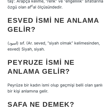
taş”. Arapça kelime, “renk” ve “engellilik” sıfatlarına
özgü olan afˁal ölçüsündedir.
ESVED ISMI NE ANLAMA
GELIR?
(ﺍﺳﻮﺩ) sıf. (Ar. seved, “siyah olmak” kelimesinden,
esved) Siyah, siyah.
PEYRUZE ISMI NE
ANLAMA GELIR?
Peyrüze bir kadın ismi olup geçmişi belli olan şanlı
bir kişi anlamına gelir.
SAFA NE DEMEK?