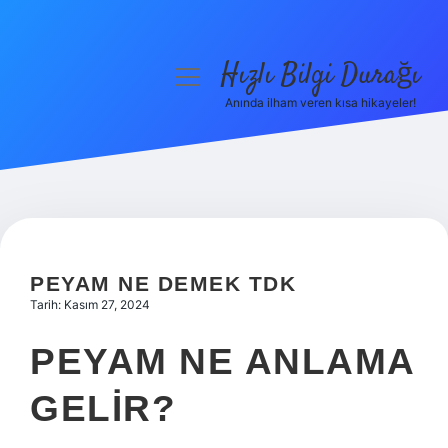
Hızlı Bilgi Durağı
menüyü
aç
Anında ilham veren kısa hikayeler!
Anasayfa
Gizlilik Politikası
Yasal Uyarı
Hakkımızda
PEYAM NE DEMEK TDK
Tarih: Kasım 27, 2024
PEYAM NE ANLAMA
GELIR?