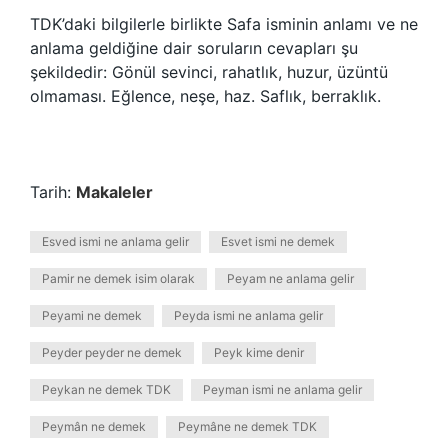
TDK’daki bilgilerle birlikte Safa isminin anlamı ve ne
anlama geldiğine dair soruların cevapları şu
şekildedir: Gönül sevinci, rahatlık, huzur, üzüntü
olmaması. Eğlence, neşe, haz. Saflık, berraklık.
Tarih:
Makaleler
Esved ismi ne anlama gelir
Esvet ismi ne demek
Pamir ne demek isim olarak
Peyam ne anlama gelir
Peyami ne demek
Peyda ismi ne anlama gelir
Peyder peyder ne demek
Peyk kime denir
Peykan ne demek TDK
Peyman ismi ne anlama gelir
Peymân ne demek
Peymâne ne demek TDK