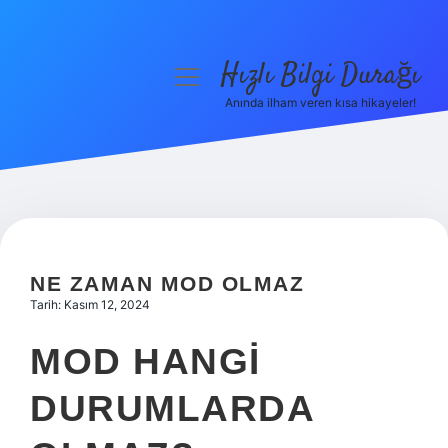
Hızlı Bilgi Durağı
menüyü
aç
Anında ilham veren kısa hikayeler!
Anasayfa
Gizlilik Politikası
Yasal Uyarı
Hakkımızda
NE ZAMAN MOD OLMAZ
Tarih: Kasım 12, 2024
MOD HANGI
DURUMLARDA