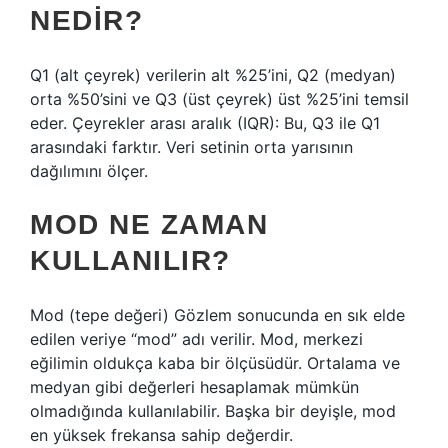
NEDIR?
Q1 (alt çeyrek) verilerin alt %25’ini, Q2 (medyan)
orta %50’sini ve Q3 (üst çeyrek) üst %25’ini temsil
eder. Çeyrekler arası aralık (IQR): Bu, Q3 ile Q1
arasındaki farktır. Veri setinin orta yarısının
dağılımını ölçer.
MOD NE ZAMAN
KULLANILIR?
Mod (tepe değeri) Gözlem sonucunda en sık elde
edilen veriye “mod” adı verilir. Mod, merkezi
eğilimin oldukça kaba bir ölçüsüdür. Ortalama ve
medyan gibi değerleri hesaplamak mümkün
olmadığında kullanılabilir. Başka bir deyişle, mod
en yüksek frekansa sahip değerdir.