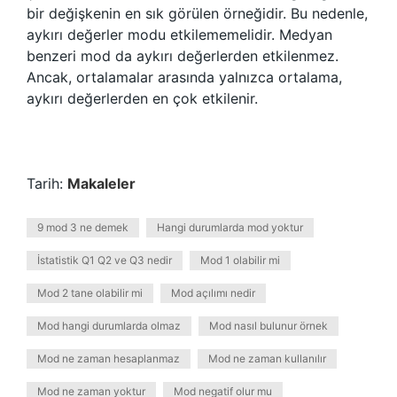
bir değişkenin en sık görülen örneğidir. Bu nedenle,
aykırı değerler modu etkilememelidir. Medyan
benzeri mod da aykırı değerlerden etkilenmez.
Ancak, ortalamalar arasında yalnızca ortalama,
aykırı değerlerden en çok etkilenir.
Tarih:
Makaleler
9 mod 3 ne demek
Hangi durumlarda mod yoktur
İstatistik Q1 Q2 ve Q3 nedir
Mod 1 olabilir mi
Mod 2 tane olabilir mi
Mod açılımı nedir
Mod hangi durumlarda olmaz
Mod nasıl bulunur örnek
Mod ne zaman hesaplanmaz
Mod ne zaman kullanılır
Mod ne zaman yoktur
Mod negatif olur mu