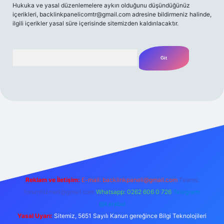
Hukuka ve yasal düzenlemelere aykırı olduğunu düşündüğünüz
içerikleri,
backlinkpanelicomtr@gmail.com
adresine bildirmeniz halinde,
ilgili içerikler yasal süre içerisinde sitemizden kaldırılacaktır.
Arama
iriş yap
betexper bahis
Reklam ve İletişim:
E-mail:
backlinkpaneli@gmail.com
Teams:
forumhizmeti@gmail.com
Whatsapp: 0262 606 0 726
Telegram:
@karabul
Yasal Uyarı:
Sitemiz, 5651 Sayılı Kanun gereğince Bilgi Teknolojileri