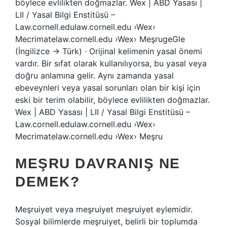
böylece evlilikten doğmazlar. Wex | ABD Yasası |
LII / Yasal Bilgi Enstitüsü –
Law.cornell.edulaw.cornell.edu ›Wex›
Mecrimatelaw.cornell.edu ›Wex› MeşrugeGle
(İngilizce → Türk) · Orijinal kelimenin yasal önemi
vardır. Bir sıfat olarak kullanılıyorsa, bu yasal veya
doğru anlamına gelir. Aynı zamanda yasal
ebeveynleri veya yasal sorunları olan bir kişi için
eski bir terim olabilir, böylece evlilikten doğmazlar.
Wex | ABD Yasası | LII / Yasal Bilgi Enstitüsü –
Law.cornell.edulaw.cornell.edu ›Wex›
Mecrimatelaw.cornell.edu ›Wex› Meşru
MEŞRU DAVRANIŞ NE
DEMEK?
Meşruiyet veya meşruiyet meşruiyet eylemidir.
Sosyal bilimlerde meşruiyet, belirli bir toplumda