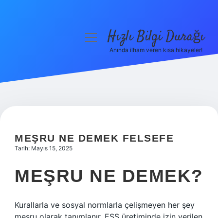
Hızlı Bilgi Durağı
menüyü
aç
Anında ilham veren kısa hikayeler!
Anasayfa
Gizlilik Politikası
Yasal Uyarı
Hakkımızda
MEŞRU NE DEMEK FELSEFE
Tarih: Mayıs 15, 2025
MEŞRU NE DEMEK?
Kurallarla ve sosyal normlarla çelişmeyen her şey
meşru olarak tanımlanır. ESS üretiminde izin verilen