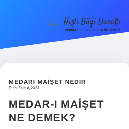
Hızlı Bilgi Durağı
menüyü
aç
Anında ilham veren kısa hikayeler!
Anasayfa
Gizlilik Politikası
Yasal Uyarı
Hakkımızda
MEDARI MAIŞET NEDIR
Tarih: Ekim 8, 2024
MEDAR-I MAIŞET
NE DEMEK?