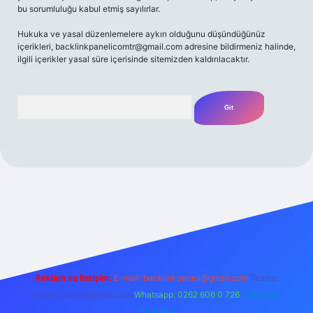
bu sorumluluğu kabul etmiş sayılırlar.
Hukuka ve yasal düzenlemelere aykırı olduğunu düşündüğünüz
içerikleri,
backlinkpanelicomtr@gmail.com
adresine bildirmeniz halinde,
ilgili içerikler yasal süre içerisinde sitemizden kaldırılacaktır.
Arama
ş yap
betexper bahis
Reklam ve İletişim:
E-mail:
backlinkpaneli@gmail.com
Teams:
forumhizmeti@gmail.com
Whatsapp: 0262 606 0 726
Telegram:
@karabul