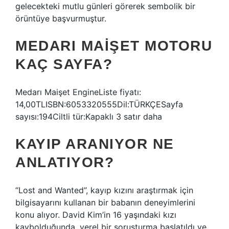
gelecekteki mutlu günleri görerek sembolik bir
örüntüye başvurmuştur.
MEDARI MAIŞET MOTORU
KAÇ SAYFA?
Medarı Maişet EngineListe fiyatı:
14,00TLISBN:6053320555Dil:TÜRKÇESayfa
sayısı:194Ciltli tür:Kapaklı 3 satır daha
KAYIP ARANIYOR NE
ANLATIYOR?
“Lost and Wanted”, kayıp kızını araştırmak için
bilgisayarını kullanan bir babanın deneyimlerini
konu alıyor. David Kim’in 16 yaşındaki kızı
kaybolduğunda, yerel bir soruşturma başlatıldı ve