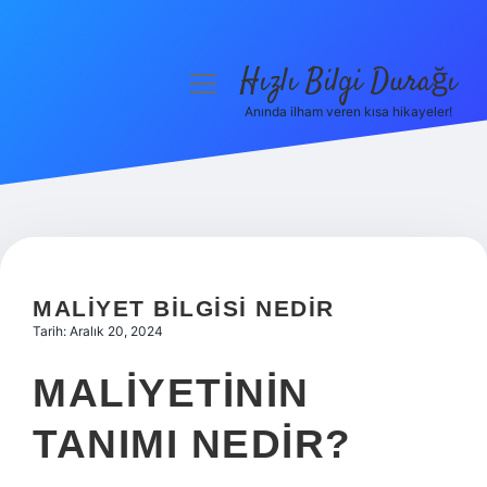
Hızlı Bilgi Durağı
menüyü
aç
Anında ilham veren kısa hikayeler!
Anasayfa
Gizlilik Politikası
Yasal Uyarı
Hakkımızda
MALIYET BILGISI NEDIR
Tarih: Aralık 20, 2024
MALIYETININ
TANIMI NEDIR?