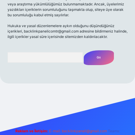
veya araştırma yükümlülüğümüz bulunmamaktadır. Ancak, üyelerimiz
yazdıkları içeriklerin sorumluluğunu taşımakta olup, siteye üye olarak
bu sorumluluğu kabul etmiş sayılırlar.
Hukuka ve yasal düzenlemelere aykırı olduğunu düşündüğünüz
içerikleri,
backlinkpanelicomtr@gmail.com
adresine bildirmeniz halinde,
ilgili içerikler yasal süre içerisinde sitemizden kaldırılacaktır.
Arama
iriş yap
betexper bahis
Reklam ve İletişim:
E-mail:
backlinkpaneli@gmail.com
Teams: