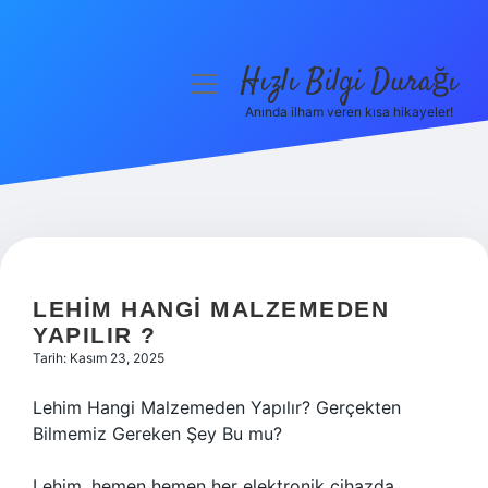
Hızlı Bilgi Durağı
menüyü
aç
Anında ilham veren kısa hikayeler!
Anasayfa
Gizlilik Politikası
Yasal Uyarı
Hakkımızda
LEHIM HANGI MALZEMEDEN
YAPILIR ?
Tarih: Kasım 23, 2025
Lehim Hangi Malzemeden Yapılır? Gerçekten
Bilmemiz Gereken Şey Bu mu?
Lehim, hemen hemen her elektronik cihazda,