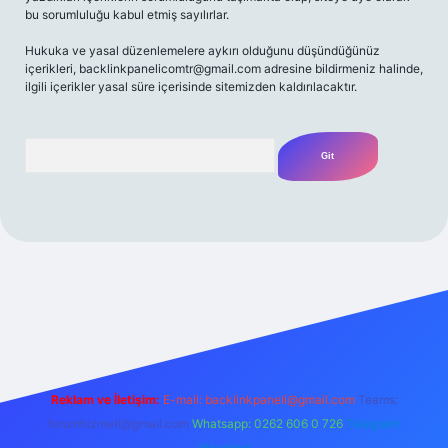
bu sorumluluğu kabul etmiş sayılırlar.
Hukuka ve yasal düzenlemelere aykırı olduğunu düşündüğünüz
içerikleri,
backlinkpanelicomtr@gmail.com
adresine bildirmeniz halinde,
ilgili içerikler yasal süre içerisinde sitemizden kaldırılacaktır.
Arama
ap
betexper bahis
Reklam ve İletişim:
E-mail:
backlinkpaneli@gmail.com
Teams:
forumhizmeti@gmail.com
Whatsapp: 0262 606 0 726
Telegram:
@karabul