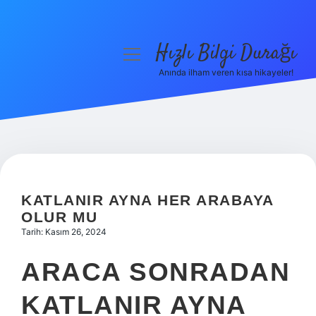
Hızlı Bilgi Durağı
menüyü
aç
Anında ilham veren kısa hikayeler!
Anasayfa
Gizlilik Politikası
Yasal Uyarı
Hakkımızda
KATLANIR AYNA HER ARABAYA
OLUR MU
Tarih: Kasım 26, 2024
ARACA SONRADAN
KATLANIR AYNA