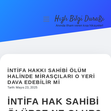
Hızlı Bilgi Durağı
menüyü
aç
Anında ilham veren kısa hikayeler!
Anasayfa
Gizlilik Politikası
Yasal Uyarı
Hakkımızda
İNTIFA HAKKI SAHIBI ÖLÜM
HALINDE MIRASÇILARI O YERI
DAVA EDEBILIR MI
Tarih: Mayıs 23, 2025
İNTIFA HAK SAHIBI