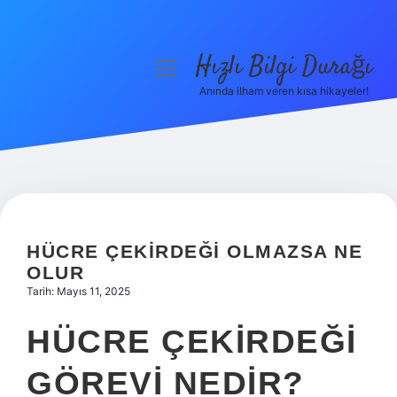
Hızlı Bilgi Durağı
menüyü
aç
Anında ilham veren kısa hikayeler!
Anasayfa
Gizlilik Politikası
Yasal Uyarı
Hakkımızda
HÜCRE ÇEKIRDEĞI OLMAZSA NE
OLUR
Tarih: Mayıs 11, 2025
HÜCRE ÇEKIRDEĞI
GÖREVI NEDIR?