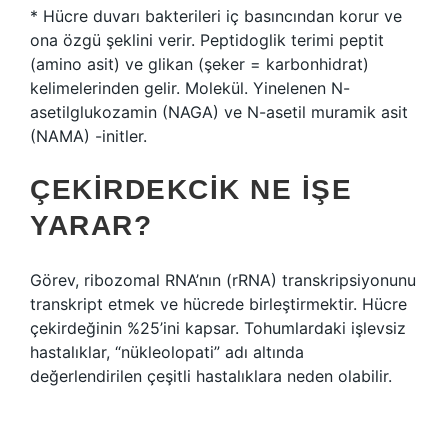
* Hücre duvarı bakterileri iç basıncından korur ve
ona özgü şeklini verir. Peptidoglik terimi peptit
(amino asit) ve glikan (şeker = karbonhidrat)
kelimelerinden gelir. Molekül. Yinelenen N-
asetilglukozamin (NAGA) ve N-asetil muramik asit
(NAMA) -initler.
ÇEKIRDEKCIK NE IŞE
YARAR?
Görev, ribozomal RNA’nın (rRNA) transkripsiyonunu
transkript etmek ve hücrede birleştirmektir. Hücre
çekirdeğinin %25’ini kapsar. Tohumlardaki işlevsiz
hastalıklar, “nükleolopati” adı altında
değerlendirilen çeşitli hastalıklara neden olabilir.