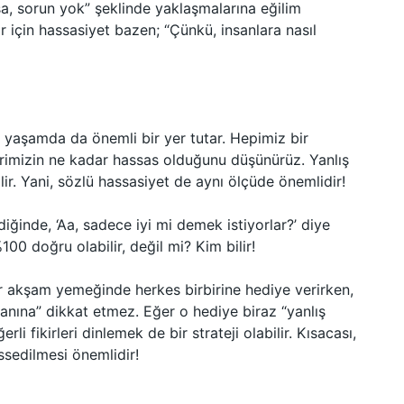
a, sorun yok” şeklinde yaklaşmalarına eğilim
ar için hassasiyet bazen; “Çünkü, insanlara nasıl
k yaşamda da önemli bir yer tutar. Hepimiz bir
erimizin ne kadar hassas olduğunu düşünürüz. Yanlış
ir. Yani, sözlü hassasiyet de aynı ölçüde önemlidir!
diğinde, ‘Aa, sadece iyi mi demek istiyorlar?’ diye
0 doğru olabilir, değil mi? Kim bilir!
r akşam yemeğinde herkes birbirine hediye verirken,
anına” dikkat etmez. Eğer o hediye biraz “yanlış
li fikirleri dinlemek de bir strateji olabilir. Kısacası,
ssedilmesi önemlidir!