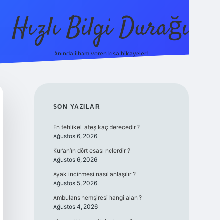
Hızlı Bilgi Durağı
Anında ilham veren kısa hikayeler!
ilbet giri
SIDEBAR
SON YAZILAR
En tehlikeli ateş kaç derecedir ?
Ağustos 6, 2026
Kur’an’ın dört esası nelerdir ?
Ağustos 6, 2026
Ayak incinmesi nasıl anlaşılır ?
Ağustos 5, 2026
Ambulans hemşiresi hangi alan ?
Ağustos 4, 2026