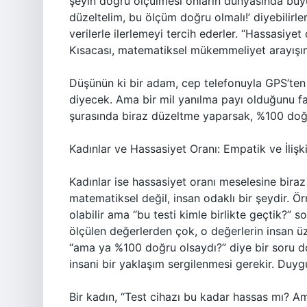
şeyin doğru ölçülmesi onların dünyasında büyük
düzeltelim, bu ölçüm doğru olmalı!’ diyebilirle
verilerle ilerlemeyi tercih ederler. “Hassasiyet 
Kısacası, matematiksel mükemmeliyet arayışınd
Düşünün ki bir adam, cep telefonuyla GPS’ten b
diyecek. Ama bir mil yanılma payı olduğunu fa
şurasında biraz düzeltme yaparsak, %100 doğr
Kadınlar ve Hassasiyet Oranı: Empatik ve İlişk
Kadınlar ise hassasiyet oranı meselesine biraz
matematiksel değil, insan odaklı bir şeydir. Ö
olabilir ama “bu testi kimle birlikte geçtik?” 
ölçülen değerlerden çok, o değerlerin insan üz
“ama ya %100 doğru olsaydı?” diye bir soru
insani bir yaklaşım sergilenmesi gerekir. Duygu
Bir kadın, “Test cihazı bu kadar hassas mı? Am