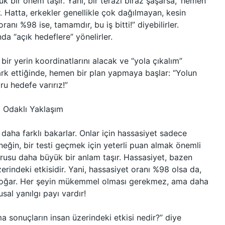
 bir önem taşır. Yani, bir terazi biraz şaşarsa, ‘hemen
r. Hatta, erkekler genellikle çok dağılmayan, kesin
oranı %98 ise, tamamdır, bu iş bitti!” diyebilirler.
a “açık hedeflere” yönelirler.
ir yerin koordinatlarını alacak ve “yola çıkalım”
rk ettiğinde, hemen bir plan yapmaya başlar: “Yolun
u hedefe varırız!”
i Odaklı Yaklaşım
 daha farklı bakarlar. Onlar için hassasiyet sadece
rneğin, bir testi geçmek için yeterli puan almak önemli
sorusu daha büyük bir anlam taşır. Hassasiyet, bazen
erindeki etkisidir. Yani, hassasiyet oranı %98 olsa da,
 doğar. Her şeyin mükemmel olması gerekmez, ama daha
sal yanılgı payı vardır!
a sonuçların insan üzerindeki etkisi nedir?” diye