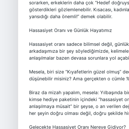
sorarken, erkeklerin daha çok “Hedef doğruys
gösterdikleri gözlemlenebilir. Kısacası, kadınl
yansıdığı daha önemli!” demek olabilir.
Hassasiyet Oranı ve Günlük Hayatımız
Hassasiyet oranı sadece bilimsel değil, günlü
arkadaşımıza bir şey söylediğimizde, kelimel
anlaşılmalar bazen devasa sorunlara yol açabil
Mesela, biri size “Kıyafetlerin güzel olmuş” de
düşünebilir misiniz? Ama gerçekten o cümle %10
Biraz da mizah yapalım, mesela: Yılbaşında bi
kimse hediye paketinin içindeki “hassasiyet or
anlaşılmaya müsait” bir şeyse, o an verilen değer
her şeyin doğru olması değil, doğru şekilde hi
Gelecekte Hassasiyet Oranı Nereye Gidiyor?