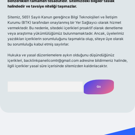
benzerlikleri tamamen tesadüfidir. Sitemizdeki bilgiler taslak
halindedir ve tavsiye niteliği taşımazlar.
Sitemiz, 5651 Sayılı Kanun gereğince Bilgi Teknolojileri ve İletişim
Kurumu (BTK) tarafından onaylanmış bir Yer Sağlayıcı olarak hizmet
vermektedir. Bu nedenle, sitedeki içerikleri proaktif olarak denetleme
veya araştırma yükümlülüğümüz bulunmamaktadır. Ancak, üyelerimiz
yazdıkları içeriklerin sorumluluğunu taşımakta olup, siteye üye olarak
bu sorumluluğu kabul etmiş sayılırlar.
Hukuka ve yasal düzenlemelere aykırı olduğunu düşündüğünüz
içerikleri,
backlinkpanelicomtr@gmail.com
adresine bildirmeniz halinde,
ilgili içerikler yasal süre içerisinde sitemizden kaldırılacaktır.
Arama
giriş yap
betexper bahis