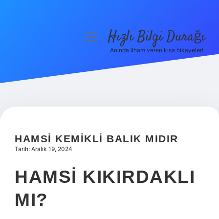
Hızlı Bilgi Durağı
menüyü
aç
Anında ilham veren kısa hikayeler!
Anasayfa
Gizlilik Politikası
Yasal Uyarı
Hakkımızda
HAMSI KEMIKLI BALIK MIDIR
Tarih: Aralık 19, 2024
HAMSI KIKIRDAKLI
MI?