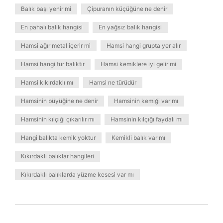
Balık başı yenir mi
Çipuranın küçüğüne ne denir
En pahalı balık hangisi
En yağsız balık hangisi
Hamsi ağır metal içerir mi
Hamsi hangi grupta yer alır
Hamsi hangi tür balıktır
Hamsi kemiklere iyi gelir mi
Hamsi kıkırdaklı mı
Hamsi ne türüdür
Hamsinin büyüğine ne denir
Hamsinin kemiği var mı
Hamsinin kılçığı çıkarılır mı
Hamsinin kılçığı faydalı mı
Hangi balıkta kemik yoktur
Kemikli balık var mı
Kıkırdaklı balıklar hangileri
Kıkırdaklı balıklarda yüzme kesesi var mı