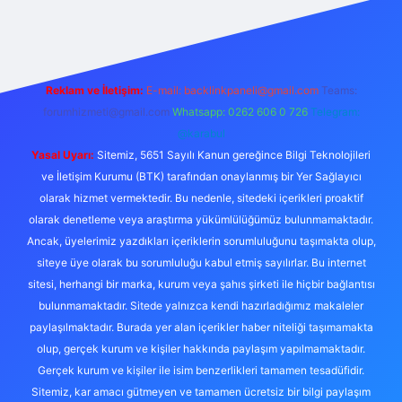
ş yap
betexper bahis
Reklam ve İletişim:
E-mail:
backlinkpaneli@gmail.com
Teams:
forumhizmeti@gmail.com
Whatsapp: 0262 606 0 726
Telegram:
@karabul
Yasal Uyarı:
Sitemiz, 5651 Sayılı Kanun gereğince Bilgi Teknolojileri
ve İletişim Kurumu (BTK) tarafından onaylanmış bir Yer Sağlayıcı
olarak hizmet vermektedir. Bu nedenle, sitedeki içerikleri proaktif
olarak denetleme veya araştırma yükümlülüğümüz bulunmamaktadır.
Ancak, üyelerimiz yazdıkları içeriklerin sorumluluğunu taşımakta olup,
siteye üye olarak bu sorumluluğu kabul etmiş sayılırlar. Bu internet
sitesi, herhangi bir marka, kurum veya şahıs şirketi ile hiçbir bağlantısı
bulunmamaktadır. Sitede yalnızca kendi hazırladığımız makaleler
paylaşılmaktadır. Burada yer alan içerikler haber niteliği taşımamakta
olup, gerçek kurum ve kişiler hakkında paylaşım yapılmamaktadır.
Gerçek kurum ve kişiler ile isim benzerlikleri tamamen tesadüfidir.
Sitemiz, kar amacı gütmeyen ve tamamen ücretsiz bir bilgi paylaşım