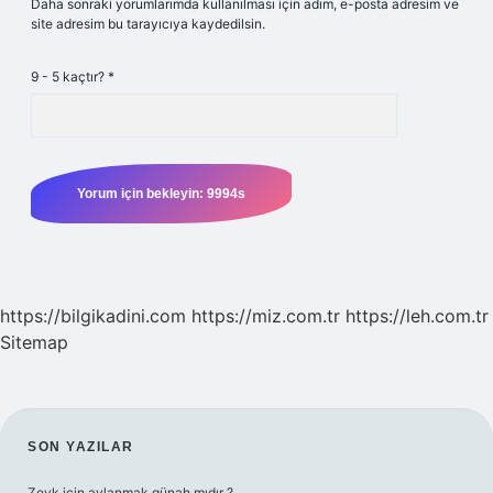
Daha sonraki yorumlarımda kullanılması için adım, e-posta adresim ve
site adresim bu tarayıcıya kaydedilsin.
9 - 5 kaçtır?
*
https://bilgikadini.com
https://miz.com.tr
https://leh.com.tr
Sitemap
SIDEBAR
SON YAZILAR
Zevk için avlanmak günah mıdır ?