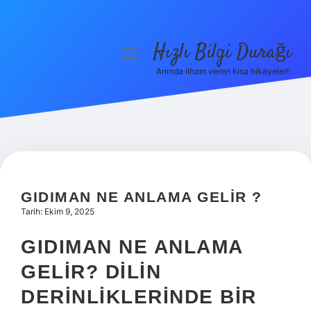
Hızlı Bilgi Durağı
menüyü
aç
Anında ilham veren kısa hikayeler!
Anasayfa
Gizlilik Politikası
Yasal Uyarı
Hakkımızda
GIDIMAN NE ANLAMA GELIR ?
Tarih: Ekim 9, 2025
GIDIMAN NE ANLAMA
GELIR? DILIN
DERINLIKLERINDE BIR