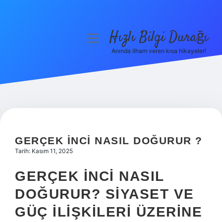
Hızlı Bilgi Durağı
menüyü
aç
Anında ilham veren kısa hikayeler!
Anasayfa
Gizlilik Politikası
Yasal Uyarı
Hakkımızda
GERÇEK INCI NASIL DOĞURUR ?
Tarih: Kasım 11, 2025
GERÇEK İNCI NASIL
DOĞURUR? SIYASET VE
GÜÇ İLIŞKILERI ÜZERINE