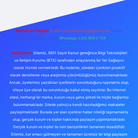
et giriş yap
betexper bahis
Reklam ve İletişim:
E-mail:
backlinkpaneli@gmail.com
Teams:
forumhizmeti@gmail.com
Whatsapp: 0262 606 0 726
Telegram:
@karabul
Yasal Uyarı:
Sitemiz, 5651 Sayılı Kanun gereğince Bilgi Teknolojileri
ve İletişim Kurumu (BTK) tarafından onaylanmış bir Yer Sağlayıcı
olarak hizmet vermektedir. Bu nedenle, sitedeki içerikleri proaktif
olarak denetleme veya araştırma yükümlülüğümüz bulunmamaktadır.
Ancak, üyelerimiz yazdıkları içeriklerin sorumluluğunu taşımakta olup,
siteye üye olarak bu sorumluluğu kabul etmiş sayılırlar. Bu internet
sitesi, herhangi bir marka, kurum veya şahıs şirketi ile hiçbir bağlantısı
bulunmamaktadır. Sitede yalnızca kendi hazırladığımız makaleler
paylaşılmaktadır. Burada yer alan içerikler haber niteliği taşımamakta
olup, gerçek kurum ve kişiler hakkında paylaşım yapılmamaktadır.
Gerçek kurum ve kişiler ile isim benzerlikleri tamamen tesadüfidir.
Sitemiz, kar amacı gütmeyen ve tamamen ücretsiz bir bilgi paylaşım