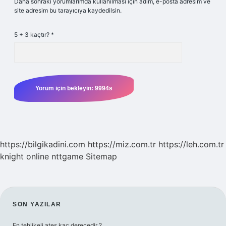
Daha sonraki yorumlarımda kullanılması için adım, e-posta adresim ve
site adresim bu tarayıcıya kaydedilsin.
5 + 3 kaçtır?
*
https://bilgikadini.com
https://miz.com.tr
https://leh.com.tr
knight online
nttgame
Sitemap
SIDEBAR
SON YAZILAR
En tehlikeli ateş kaç derecedir ?