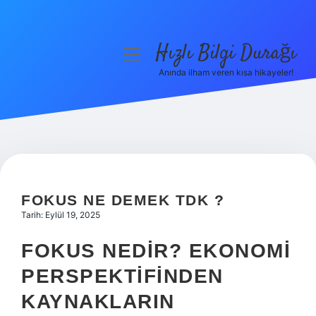
Hızlı Bilgi Durağı
menüyü
aç
Anında ilham veren kısa hikayeler!
Anasayfa
Gizlilik Politikası
Yasal Uyarı
Hakkımızda
FOKUS NE DEMEK TDK ?
Tarih: Eylül 19, 2025
FOKUS NEDIR? EKONOMI
PERSPEKTIFINDEN
KAYNAKLARIN