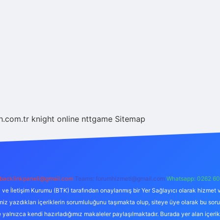
eh.com.tr
knight online
nttgame
Sitemap
backlinkpaneli@gmail.com
Teams:
forumhizmeti@gmail.com
Whatsapp: 0262 60
i ve İletişim Kurumu (BTK) tarafından onaylanmış bir Yer Sağlayıcı olarak hizmet v
azdıkları içeriklerin sorumluluğunu taşımakta olup, siteye üye olarak bu sorumlul
e yalnızca kendi hazırladığımız makaleler paylaşılmaktadır. Burada yer alan içeri