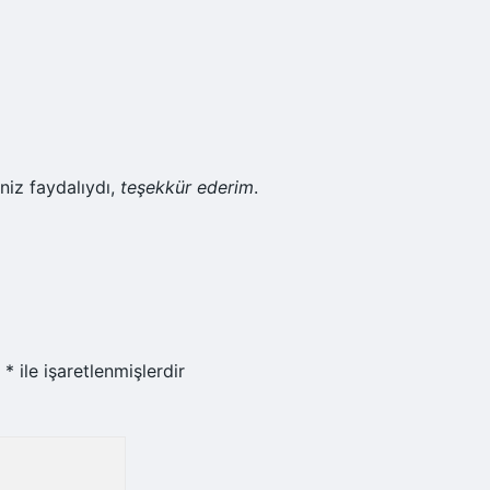
niz faydalıydı,
teşekkür ederim
.
r
*
ile işaretlenmişlerdir