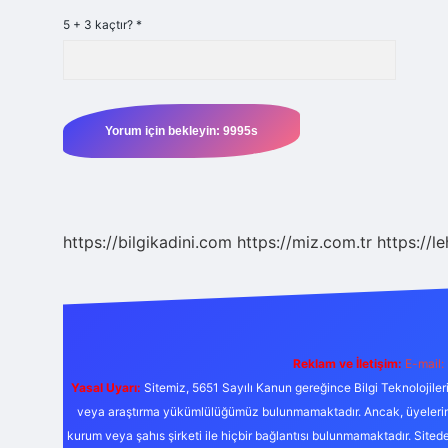
5 + 3 kaçtır?
*
https://bilgikadini.com
https://miz.com.tr
https://l
Reklam ve İletişim:
E-mail:
Yasal Uyarı:
Sitemiz, 5651 Sayılı Kanun gereğince Bilgi Teknolojiler
veya araştırma yükümlülüğümüz bulunmamaktadır. Ancak, üyelerimiz y
kurum veya şahıs şirketi ile hiçbir bağlantısı bulunmamaktadır. Sited