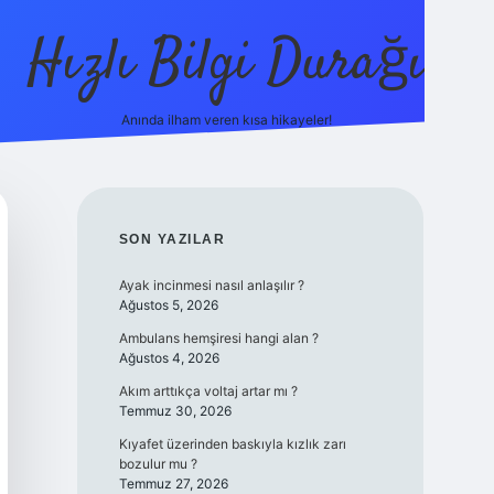
Hızlı Bilgi Durağı
Anında ilham veren kısa hikayeler!
ilbet giriş yap
betexper bahis
SIDEBAR
SON YAZILAR
Ayak incinmesi nasıl anlaşılır ?
Ağustos 5, 2026
Ambulans hemşiresi hangi alan ?
Ağustos 4, 2026
Akım arttıkça voltaj artar mı ?
Temmuz 30, 2026
Kıyafet üzerinden baskıyla kızlık zarı
bozulur mu ?
Temmuz 27, 2026