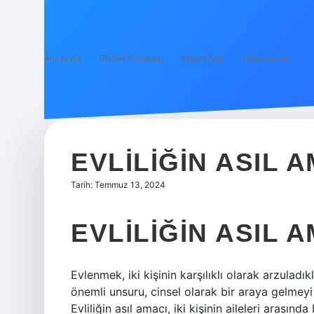
Anasayfa
Gizlilik Politikası
Yasal Uyarı
Hakkımızda
EVLILIĞIN ASIL 
Tarih: Temmuz 13, 2024
EVLILIĞIN ASIL 
Evlenmek, iki kişinin karşılıklı olarak arzuladı
önemli unsuru, cinsel olarak bir araya gelmeyi
Evliliğin asıl amacı, iki kişinin aileleri arasın