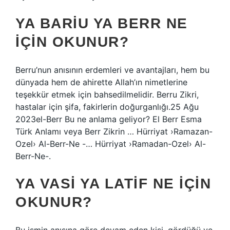
YA BARIU YA BERR NE
IÇIN OKUNUR?
Berru’nun anısının erdemleri ve avantajları, hem bu
dünyada hem de ahirette Allah’ın nimetlerine
teşekkür etmek için bahsedilmelidir. Berru Zikri,
hastalar için şifa, fakirlerin doğurganlığı.25 Ağu
2023el-Berr Bu ne anlama geliyor? El Berr Esma
Türk Anlamı veya Berr Zikrin … Hürriyat ›Ramazan-
Ozel› Al-Berr-Ne -… Hürriyat ›Ramadan-Ozel› Al-
Berr-Ne-.
YA VASI YA LATIF NE IÇIN
OKUNUR?