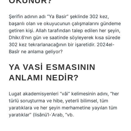
OKUNUR?
Şerifin adının adı “Ya Basir” şeklinde 302 kez,
başarılı olan ve okuyucunun çalışmalarını gündeme
getiren kişi. Allah tarafından talep edilen her şeyin,
Dhikr.6’nın gün ve saatinde söyleyerek kısa sürede
302 kez tekrarlanacağının bir işaretidir. 2024el-
Basîr ne anlama geliyor?
YA VASI ESMASININ
ANLAMI NEDIR?
Lugat akademisyenleri “vâi” kelimesinin adını, “her
türlü soruşturma ve hibe, yeterli bilimsel, tüm
yaratıklara ve her şeyin merhametine yayılan tüm
yaratıklar” (lisânü’l-ʿArab, “vb.