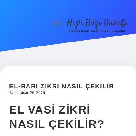
Hızlı Bilgi Durağı
menüyü
aç
Anında ilham veren kısa hikayeler!
Anasayfa
Gizlilik Politikası
Yasal Uyarı
Hakkımızda
EL-BARI ZIKRI NASIL ÇEKILIR
Tarih: Nisan 26, 2025
EL VASI ZIKRI
NASIL ÇEKILIR?