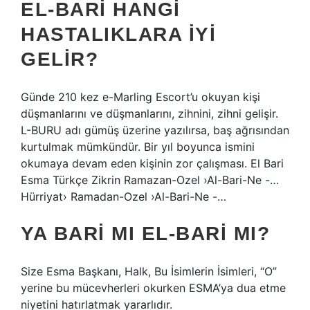
EL-BARI HANGI
HASTALIKLARA IYI
GELIR?
Günde 210 kez e-Marling Escort’u okuyan kişi
düşmanlarını ve düşmanlarını, zihnini, zihni gelişir.
L-BURU adı gümüş üzerine yazılırsa, baş ağrısından
kurtulmak mümkündür. Bir yıl boyunca ismini
okumaya devam eden kişinin zor çalışması. El Bari
Esma Türkçe Zikrin Ramazan-Ozel ›Al-Bari-Ne -…
Hürriyat› Ramadan-Ozel ›Al-Bari-Ne -…
YA BARI MI EL-BARI MI?
Size Esma Başkanı, Halk, Bu İsimlerin İsimleri, “O”
yerine bu mücevherleri okurken ESMA’ya dua etme
niyetini hatırlatmak yararlıdır.