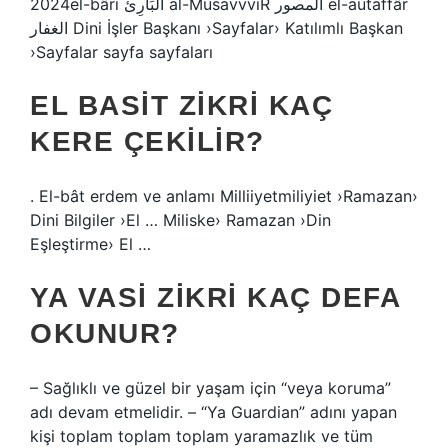
2024el-bâri الْبَارِئُ al-MusavvviR المصور el-autaffâr
الغفار Dini İşler Başkanı ›Sayfalar› Katılımlı Başkan
›Sayfalar sayfa sayfaları
EL BASIT ZIKRI KAÇ
KERE ÇEKILIR?
. El-bât erdem ve anlamı Milliiyetmiliyiet ›Ramazan›
Dini Bilgiler ›El … Miliske› Ramazan ›Din
Eşleştirme› El …
YA VASI ZIKRI KAÇ DEFA
OKUNUR?
– Sağlıklı ve güzel bir yaşam için “veya koruma”
adı devam etmelidir. – “Ya Guardian” adını yapan
kişi toplam toplam toplam yaramazlık ve tüm