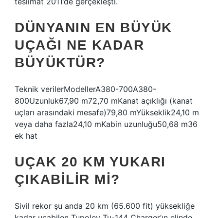
teslimat 2011’de gerçekleşti.
DÜNYANIN EN BÜYÜK
UÇAĞI NE KADAR
BÜYÜKTÜR?
Teknik verilerModellerA380-700A380-
800Uzunluk67,90 m72,70 mKanat açıklığı (kanat
uçları arasındaki mesafe)79,80 mYükseklik24,10 m
veya daha fazla24,10 mKabin uzunluğu50,68 m36
ek hat
UÇAK 20 KM YUKARI
ÇIKABILIR MI?
Sivil rekor şu anda 20 km (65.600 fit) yüksekliğe
kadar uçabilen Tupolev Tu-144 Charger’ın elinde.