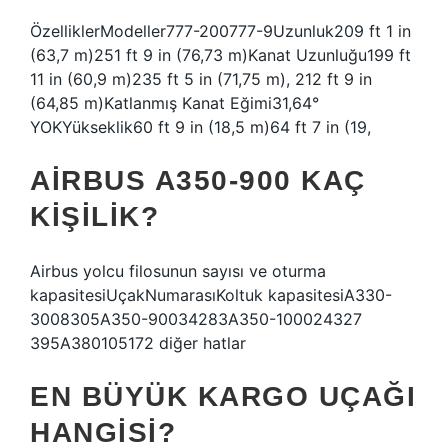
ÖzelliklerModeller777-200777-9Uzunluk209 ft 1 in
(63,7 m)251 ft 9 in (76,73 m)Kanat Uzunluğu199 ft
11 in (60,9 m)235 ft 5 in (71,75 m), 212 ft 9 in
(64,85 m)Katlanmış Kanat Eğimi31,64°
YOKYükseklik60 ft 9 in (18,5 m)64 ft 7 in (19,
AIRBUS A350-900 KAÇ
KIŞILIK?
Airbus yolcu filosunun sayısı ve oturma
kapasitesiUçakNumarasıKoltuk kapasitesiA330-
3008305A350-90034283A350-100024327
395A380105172 diğer hatlar
EN BÜYÜK KARGO UÇAĞI
HANGISI?