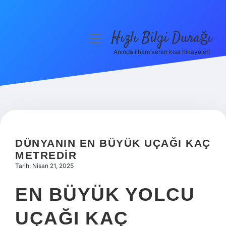
Hızlı Bilgi Durağı
menüyü
aç
Anında ilham veren kısa hikayeler!
Anasayfa
Gizlilik Politikası
Yasal Uyarı
Hakkımızda
DÜNYANIN EN BÜYÜK UÇAĞI KAÇ
METREDIR
Tarih: Nisan 21, 2025
EN BÜYÜK YOLCU
UÇAĞI KAÇ