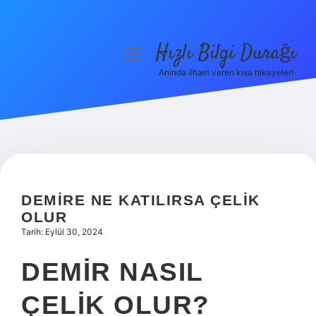
Hızlı Bilgi Durağı
menüyü
aç
Anında ilham veren kısa hikayeler!
Anasayfa
Gizlilik Politikası
Yasal Uyarı
Hakkımızda
DEMIRE NE KATILIRSA ÇELIK
OLUR
Tarih: Eylül 30, 2024
DEMIR NASIL
ÇELIK OLUR?