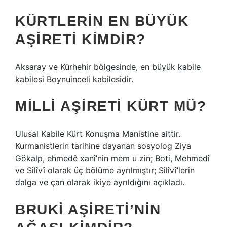
KÜRTLERIN EN BÜYÜK
AŞIRETI KIMDIR?
Aksaray ve Kürhehir bölgesinde, en büyük kabile
kabilesi Boynuinceli kabilesidir.
MILLI AŞIRETI KÜRT MÜ?
Ulusal Kabile Kürt Konuşma Manistine aittir.
Kurmanistlerin tarihine dayanan sosyolog Ziya
Gökalp, ehmedê xanî’nin mem u zin; Boti, Mehmedî
ve Silîvî olarak üç bölüme ayrılmıştır; Silîvî’lerin
dalga ve çan olarak ikiye ayrıldığını açıkladı.
BRUKI AŞIRETI’NIN