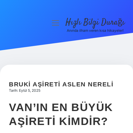
Hızlı Bilgi Durağı
menüyü
aç
Anında ilham veren kısa hikayeler!
Anasayfa
Gizlilik Politikası
Yasal Uyarı
Hakkımızda
BRUKI AŞIRETI ASLEN NERELI
Tarih: Eylül 5, 2025
VAN’IN EN BÜYÜK
AŞIRETI KIMDIR?