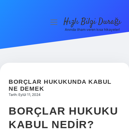
Hızlı Bilgi Durağı
menüyü
aç
Anında ilham veren kısa hikayeler!
Anasayfa
Gizlilik Politikası
Yasal Uyarı
Hakkımızda
BORÇLAR HUKUKUNDA KABUL
NE DEMEK
Tarih: Eylül 11, 2024
BORÇLAR HUKUKU
KABUL NEDIR?