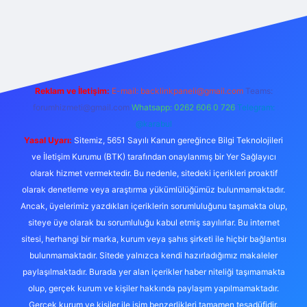
iriş yap
betexper bahis
Reklam ve İletişim:
E-mail:
backlinkpaneli@gmail.com
Teams:
forumhizmeti@gmail.com
Whatsapp: 0262 606 0 726
Telegram:
@karabul
Yasal Uyarı:
Sitemiz, 5651 Sayılı Kanun gereğince Bilgi Teknolojileri
ve İletişim Kurumu (BTK) tarafından onaylanmış bir Yer Sağlayıcı
olarak hizmet vermektedir. Bu nedenle, sitedeki içerikleri proaktif
olarak denetleme veya araştırma yükümlülüğümüz bulunmamaktadır.
Ancak, üyelerimiz yazdıkları içeriklerin sorumluluğunu taşımakta olup,
siteye üye olarak bu sorumluluğu kabul etmiş sayılırlar. Bu internet
sitesi, herhangi bir marka, kurum veya şahıs şirketi ile hiçbir bağlantısı
bulunmamaktadır. Sitede yalnızca kendi hazırladığımız makaleler
paylaşılmaktadır. Burada yer alan içerikler haber niteliği taşımamakta
olup, gerçek kurum ve kişiler hakkında paylaşım yapılmamaktadır.
Gerçek kurum ve kişiler ile isim benzerlikleri tamamen tesadüfidir.