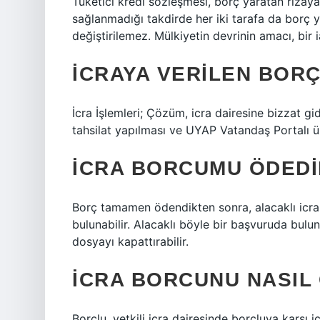
Tüketici kredi sözleşmesi, borç yaratan rızaya 
sağlanmadığı takdirde her iki tarafa da borç y
değiştirilemez. Mülkiyetin devrinin amacı, bir 
İCRAYA VERILEN BORÇ
İcra İşlemleri; Çözüm, icra dairesine bizzat g
tahsilat yapılması ve UYAP Vatandaş Portalı ü
İCRA BORCUMU ÖDEDI
Borç tamamen ödendikten sonra, alacaklı icr
bulunabilir. Alacaklı böyle bir başvuruda bulu
dosyayı kapattırabilir.
İCRA BORCUNU NASIL
Borçlu, yetkili icra dairesinde borçluya karşı