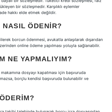
dayalı bir sözleşmedir. Tüketici kredi sözleşmesi, faiz
ükleyen bir sözleşmedir. Karşılıklı eylemler
iade hakkı elde etmek değildir.
 NASIL ÖDENIR?
idilerek borcun ödenmesi, avukatla anlaşılarak dışarıdan
zerinden online ödeme yapılması yoluyla sağlanabilir.
M NE YAPMALIYIM?
a makamına dosyayı kapatması için başvuruda
nmazsa, borçlu kendisi başvuruda bulunabilir ve
 ÖDERIM?
 icra takibi talebinde bulunarak borcu icra dosyasından