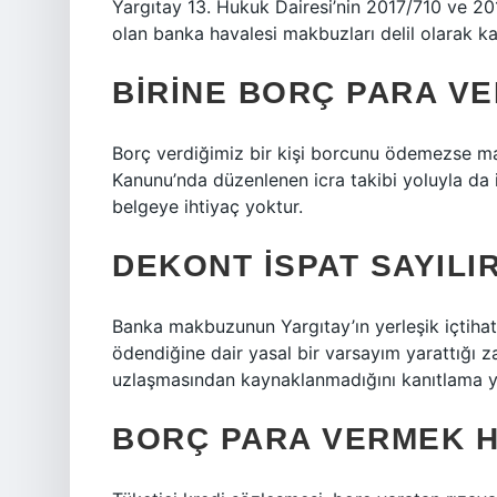
Yargıtay 13. Hukuk Dairesi’nin 2017/710 ve 201
olan banka havalesi makbuzları delil olarak ka
BIRINE BORÇ PARA VE
Borç verdiğimiz bir kişi borcunu ödemezse mah
Kanunu’nda düzenlenen icra takibi yoluyla da idd
belgeye ihtiyaç yoktur.
DEKONT ISPAT SAYILIR
Banka makbuzunun Yargıtay’ın yerleşik içtiha
ödendiğine dair yasal bir varsayım yarattığı za
uzlaşmasından kaynaklanmadığını kanıtlama y
BORÇ PARA VERMEK 