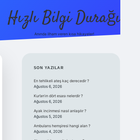
Hızlı Bilgi Durağı
Anında ilham veren kısa hikayeler!
ilbet giriş 
SIDEBAR
SON YAZILAR
En tehlikeli ateş kaç derecedir ?
Ağustos 6, 2026
Kur’an’ın dört esası nelerdir ?
Ağustos 6, 2026
Ayak incinmesi nasıl anlaşılır ?
Ağustos 5, 2026
Ambulans hemşiresi hangi alan ?
Ağustos 4, 2026