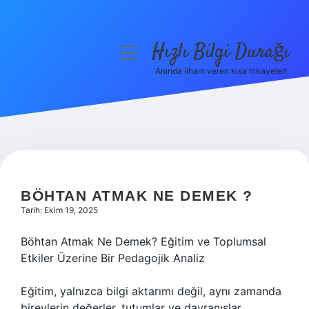
Hızlı Bilgi Durağı
menüyü
aç
Anında ilham veren kısa hikayeler!
Anasayfa
Gizlilik Politikası
Yasal Uyarı
Hakkımızda
BÖHTAN ATMAK NE DEMEK ?
Tarih: Ekim 19, 2025
Böhtan Atmak Ne Demek? Eğitim ve Toplumsal
Etkiler Üzerine Bir Pedagojik Analiz
Eğitim, yalnızca bilgi aktarımı değil, aynı zamanda
bireylerin değerler, tutumlar ve davranışlar