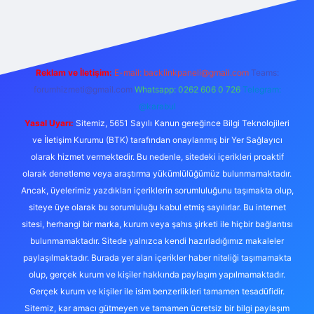
riş yap
betexper bahis
Reklam ve İletişim:
E-mail:
backlinkpaneli@gmail.com
Teams:
forumhizmeti@gmail.com
Whatsapp: 0262 606 0 726
Telegram:
@karabul
Yasal Uyarı:
Sitemiz, 5651 Sayılı Kanun gereğince Bilgi Teknolojileri
ve İletişim Kurumu (BTK) tarafından onaylanmış bir Yer Sağlayıcı
olarak hizmet vermektedir. Bu nedenle, sitedeki içerikleri proaktif
olarak denetleme veya araştırma yükümlülüğümüz bulunmamaktadır.
Ancak, üyelerimiz yazdıkları içeriklerin sorumluluğunu taşımakta olup,
siteye üye olarak bu sorumluluğu kabul etmiş sayılırlar. Bu internet
sitesi, herhangi bir marka, kurum veya şahıs şirketi ile hiçbir bağlantısı
bulunmamaktadır. Sitede yalnızca kendi hazırladığımız makaleler
paylaşılmaktadır. Burada yer alan içerikler haber niteliği taşımamakta
olup, gerçek kurum ve kişiler hakkında paylaşım yapılmamaktadır.
Gerçek kurum ve kişiler ile isim benzerlikleri tamamen tesadüfidir.
Sitemiz, kar amacı gütmeyen ve tamamen ücretsiz bir bilgi paylaşım