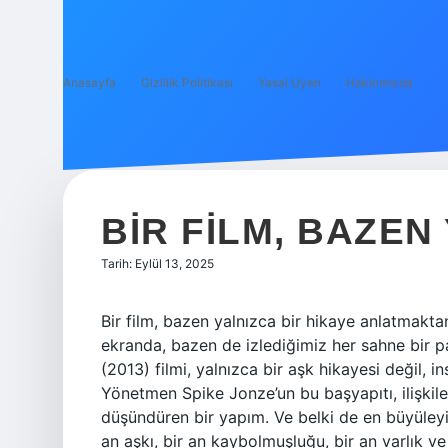
Anasayfa
Gizlilik Politikası
Yasal Uyarı
Hakkımızda
BIR FILM, BAZEN
Tarih: Eylül 13, 2025
Bir film, bazen yalnızca bir hikaye anlatmaktan
ekranda, bazen de izlediğimiz her sahne bir p
(2013) filmi, yalnızca bir aşk hikayesi değil, i
Yönetmen Spike Jonze’un bu başyapıtı, ilişkiler
düşündüren bir yapım. Ve belki de en büyüleyici 
an aşkı, bir an kaybolmuşluğu, bir an varlık ve