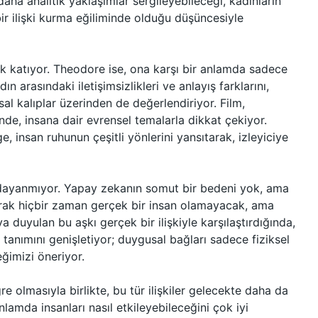
daha analitik yaklaşımlar sergileyebileceği, kadınların
ir ilişki kurma eğiliminde olduğu düşüncesiyle
ik katıyor. Theodore ise, ona karşı bir anlamda sadece
 arasındaki iletişimsizlikleri ve anlayış farklarını,
al kalıplar üzerinden de değerlendiriyor. Film,
inde, insana dair evrensel temalarla dikkat çekiyor.
 insan ruhunun çeşitli yönlerini yansıtarak, izleyiciye
e dayanmıyor. Yapay zekanın somut bir bedeni yok, ama
larak hiçbir zaman gerçek bir insan olamayacak, ama
a duyulan bu aşkı gerçek bir ilişkiyle karşılaştırdığında,
ın tanımını genişletiyor; duygusal bağları sadece fiziksel
ceğimizi öneriyor.
olmasıyla birlikte, bu tür ilişkiler gelecekte daha da
lamda insanları nasıl etkileyebileceğini çok iyi