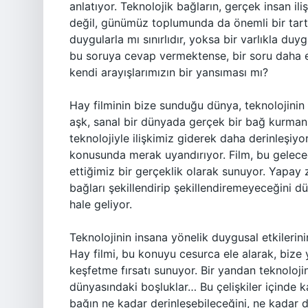
anlatıyor. Teknolojik bağların, gerçek insan ili
değil, günümüz toplumunda da önemli bir tart
duygularla mı sınırlıdır, yoksa bir varlıkla du
bu soruya cevap vermektense, bir soru daha 
kendi arayışlarımızın bir yansıması mı?
Hay filminin bize sunduğu dünya, teknolojinin
aşk, sanal bir dünyada gerçek bir bağ kurman
teknolojiyle ilişkimiz giderek daha derinleşiyor 
konusunda merak uyandırıyor. Film, bu geleceği
ettiğimiz bir gerçeklik olarak sunuyor. Yapay 
bağları şekillendirip şekillendiremeyeceğini
hale geliyor.
Teknolojinin insana yönelik duygusal etkilerin
Hay filmi, bu konuyu cesurca ele alarak, bize ya
keşfetme fırsatı sunuyor. Bir yandan teknoloji
dünyasındaki boşluklar… Bu çelişkiler içinde k
bağın ne kadar derinleşebileceğini, ne kadar