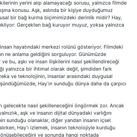
şkilerinin yerini alıp alamayacağı sorusu, yalnızca filmde
ışma konusu. Aşk, aslında bir kişiye duyduğumuz
ygusal bir bağ kurma biçimimizdeki derinlik midir? Hay,
ekliyor: Gerçekten bağ kuruyor muyuz, yoksa yalnızca
 insan hayatındaki merkezi rolünü gösteriyor. Filmdeki
ın ne anlama geldiğini sorguluyor. Günümüzde
ve bu, aşkı ve insan ilişkilerini nasıl şekillendireceği
 yalnızca bir ihtimal olarak değil, şimdiden fark
zeka ve teknolojinin, insanlar arasındaki duygusal
 düşündüğümüzde, Hay’ın sunduğu dünya daha da çarpıcı
in gelecekte nasıl şekilleneceğini öngörmek zor. Ancak
lnızlık, aşk ve insanın dijital dünyadaki varlığını
nin sunduğu olanaklar, diğer yandan insanın içsel
alırken, Hay’ı izlemek, insanın teknolojiyle kurduğu
 dönüşebileceğini ve sonunda hangi noktada