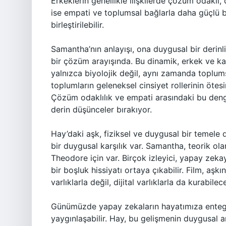
Erkeklerin genellikle ilişkilerde çözüm odaklı, 
ise empati ve toplumsal bağlarla daha güçlü b
birleştirilebilir.
Samantha’nın anlayışı, ona duygusal bir derinl
bir çözüm arayışında. Bu dinamik, erkek ve kadın
yalnızca biyolojik değil, aynı zamanda toplums
toplumların geleneksel cinsiyet rollerinin ötes
Çözüm odaklılık ve empati arasındaki bu denge,
derin düşünceler bırakıyor.
Hay’daki aşk, fiziksel ve duygusal bir temel
bir duygusal karşılık var. Samantha, teorik o
Theodore için var. Birçok izleyici, yapay zekay
bir boşluk hissiyatı ortaya çıkabilir. Film, aşk
varlıklarla değil, dijital varlıklarla da kurabile
Günümüzde yapay zekaların hayatımıza entegre 
yaygınlaşabilir. Hay, bu gelişmenin duygusal an