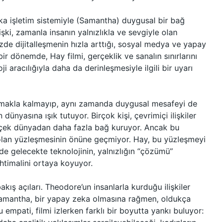
ka işletim sistemiyle (Samantha) duygusal bir bağ
işki, zamanla insanın yalnızlıkla ve sevgiyle olan
de dijitalleşmenin hızla arttığı, sosyal medya ve yapay
r dönemde, Hay filmi, gerçeklik ve sanalın sınırlarını
i aracılığıyla daha da derinleşmesiyle ilgili bir uyarı
tırmakla kalmayıp, aynı zamanda duygusal mesafeyi de
dünyasına ışık tutuyor. Birçok kişi, çevrimiçi ilişkiler
rçek dünyadan daha fazla bağ kuruyor. Ancak bu
a olan yüzleşmesinin önüne geçmiyor. Hay, bu yüzleşmeyi
de gelecekte teknolojinin, yalnızlığın “çözümü”
ihtimalini ortaya koyuyor.
akış açıları. Theodore’un insanlarla kurduğu ilişkiler
Samantha, bir yapay zeka olmasına rağmen, oldukça
 empati, filmi izlerken farklı bir boyutta yankı buluyor: