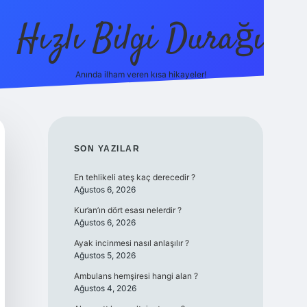
Hızlı Bilgi Durağı
Anında ilham veren kısa hikayeler!
ilbet giriş yap
bete
SIDEBAR
SON YAZILAR
En tehlikeli ateş kaç derecedir ?
Ağustos 6, 2026
Kur’an’ın dört esası nelerdir ?
Ağustos 6, 2026
Ayak incinmesi nasıl anlaşılır ?
Ağustos 5, 2026
Ambulans hemşiresi hangi alan ?
Ağustos 4, 2026