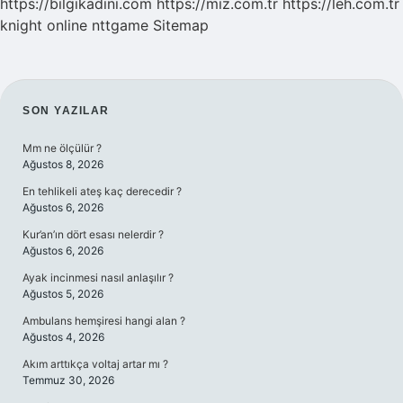
https://bilgikadini.com
https://miz.com.tr
https://leh.com.tr
knight online
nttgame
Sitemap
SIDEBAR
SON YAZILAR
Mm ne ölçülür ?
Ağustos 8, 2026
En tehlikeli ateş kaç derecedir ?
Ağustos 6, 2026
Kur’an’ın dört esası nelerdir ?
Ağustos 6, 2026
Ayak incinmesi nasıl anlaşılır ?
Ağustos 5, 2026
Ambulans hemşiresi hangi alan ?
Ağustos 4, 2026
Akım arttıkça voltaj artar mı ?
Temmuz 30, 2026