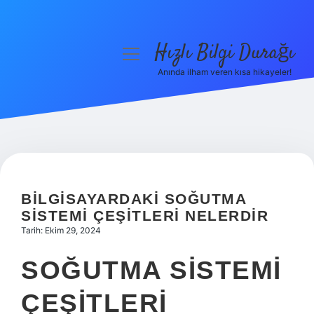
Hızlı Bilgi Durağı
menüyü
aç
Anında ilham veren kısa hikayeler!
Anasayfa
Gizlilik Politikası
Yasal Uyarı
Hakkımızda
BILGISAYARDAKI SOĞUTMA
SISTEMI ÇEŞITLERI NELERDIR
Tarih: Ekim 29, 2024
SOĞUTMA SISTEMI
ÇEŞITLERI