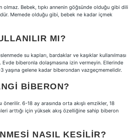
 olmaz. Bebek, tıpkı annenin göğsünde olduğu gibi dili
tündür. Memede olduğu gibi, bebek ne kadar içmek
ULLANILIR MI?
eslenmede su kapları, bardaklar ve kaşıklar kullanılması
dır. Evde biberonla dolaşmasına izin vermeyin. Ellerinde
2-3 yaşına gelene kadar biberondan vazgeçmemelidir.
ANGI BIBERON?
 önerilir. 6-18 ay arasında orta akışlı emzikler, 18
ri arttığı için yüksek akış özelliğine sahip biberon
MESI NASIL KESILIR?