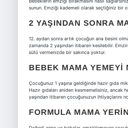
Bebeklerin emziği bırakmasını nasıl sağlarsın
sunun. Emziği kademeli olarak seçtiğiniz bir o
2 YAŞINDAN SONRA M
12. aydan sonra artık çocuğun ana besini ol
zamanda 2 yaşından itibaren kesilebilir. Emz
sütü vermenizde bir sakınca yoktur.
BEBEK MAMA YEMEYI 
Çocuğunuz 1 yaşına geldiğinde hazır gıda miktarı
Hazır gıdaları aniden kesmemelisiniz, ancak her
yaşından itibaren çocuğunuzun ihtiyaçlarını n
FORMULA MAMA YERIN
Değerli anne ve babalar, emzirilemeyen çoc