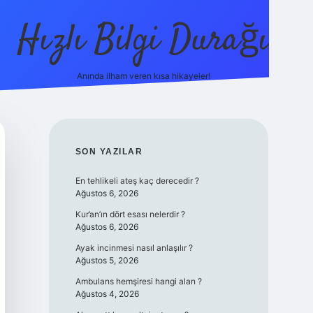
Hızlı Bilgi Durağı
Anında ilham veren kısa hikayeler!
ilbet giriş yap
betex
SIDEBAR
SON YAZILAR
En tehlikeli ateş kaç derecedir ?
Ağustos 6, 2026
Kur’an’ın dört esası nelerdir ?
Ağustos 6, 2026
Ayak incinmesi nasıl anlaşılır ?
Ağustos 5, 2026
Ambulans hemşiresi hangi alan ?
Ağustos 4, 2026