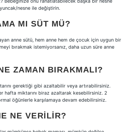
ız? Bebeğinize onu rahatlatabilecek başka bir nesne
yuncak/nesne ile değiştirin.
AMA MI SÜT MÜ?
mayan anne sütü, hem anne hem de çocuk için uygun bir
irmeyi bırakmak istemiyorsanız, daha uzun süre anne
NE ZAMAN BIRAKMALI?
nı gerektiği gibi azaltabilir veya artırabilirsiniz.
 hafta miktarını biraz azaltarak kesebilirsiniz. 2
ormal öğünlerle karşılamaya devam edebilirsiniz.
E NE VERILIR?
uklar mümkünse bebek maması, mümkün değilse