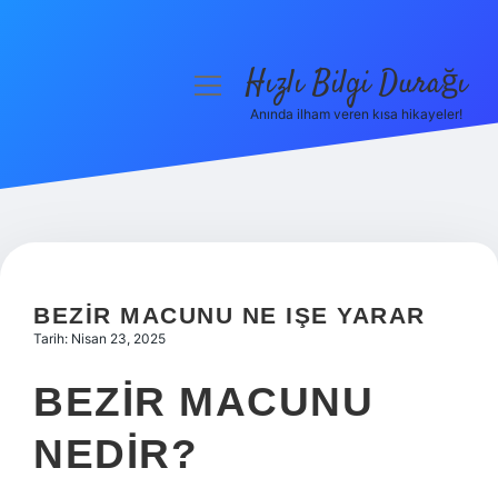
Hızlı Bilgi Durağı
menüyü
aç
Anında ilham veren kısa hikayeler!
Anasayfa
Gizlilik Politikası
Yasal Uyarı
Hakkımızda
BEZIR MACUNU NE IŞE YARAR
Tarih: Nisan 23, 2025
BEZIR MACUNU
NEDIR?