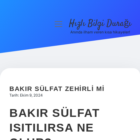
Hızlı Bilgi Durağı
menüyü
aç
Anında ilham veren kısa hikayeler!
Anasayfa
Gizlilik Politikası
Yasal Uyarı
Hakkımızda
BAKIR SÜLFAT ZEHIRLI MI
Tarih: Ekim 9, 2024
BAKIR SÜLFAT
ISITILIRSA NE