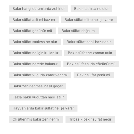
Bakır hangi durumlarda zehirler
Bakır ısıtılırsa ne olur
Bakır sülfat asit mi baz mı
Bakır sülfat ciltte ne işe yarar
Bakır sülfat çözünür mü
Bakır sülfat doğal mı
Bakır sülfat ısıtılırsa ne olur
Bakır sülfat nasıl hazırlanır
Bakır sülfat ne için kullanılır
Bakır sülfat ne zaman atılır
Bakır sülfat nerede bulunur
Bakır sülfat suda çözünür mü
Bakır sülfat vücuda zarar verir mi
Bakır sülfat yenir mi
Bakır zehirlenmesi nasıl geçer
Fazla bakır vücuttan nasıl atılır
Hayvanlarda bakır sülfat ne işe yarar
Oksitlenmiş bakır zehirler mi
Tribazik bakır sülfat nedir