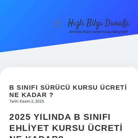
Hızlı Bilgi Durağı
menüyü
aç
Anında ilham veren kısa hikayeler!
Anasayfa
Gizlilik Politikası
Yasal Uyarı
Hakkımızda
B SINIFI SÜRÜCÜ KURSU ÜCRETI
NE KADAR ?
Tarih: Kasım 2, 2025
2025 YILINDA B SINIFI
EHLIYET KURSU ÜCRETI