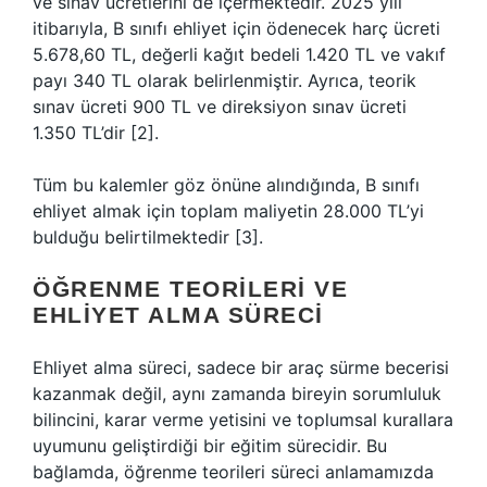
ve sınav ücretlerini de içermektedir. 2025 yılı
itibarıyla, B sınıfı ehliyet için ödenecek harç ücreti
5.678,60 TL, değerli kağıt bedeli 1.420 TL ve vakıf
payı 340 TL olarak belirlenmiştir. Ayrıca, teorik
sınav ücreti 900 TL ve direksiyon sınav ücreti
1.350 TL’dir [2].
Tüm bu kalemler göz önüne alındığında, B sınıfı
ehliyet almak için toplam maliyetin 28.000 TL’yi
bulduğu belirtilmektedir [3].
ÖĞRENME TEORILERI VE
EHLIYET ALMA SÜRECI
Ehliyet alma süreci, sadece bir araç sürme becerisi
kazanmak değil, aynı zamanda bireyin sorumluluk
bilincini, karar verme yetisini ve toplumsal kurallara
uyumunu geliştirdiği bir eğitim sürecidir. Bu
bağlamda, öğrenme teorileri süreci anlamamızda