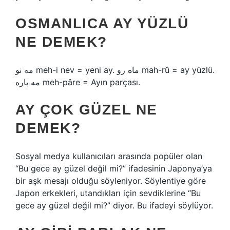
OSMANLICA AY YÜZLÜ
NE DEMEK?
مه نو meh-i nev = yeni ay. ماه رو mah-rû = ay yüzlü.
مه پاره meh-pâre = Ayın parçası.
AY ÇOK GÜZEL NE
DEMEK?
Sosyal medya kullanıcıları arasında popüler olan
“Bu gece ay güzel değil mi?” ifadesinin Japonya’ya
bir aşk mesajı olduğu söyleniyor. Söylentiye göre
Japon erkekleri, utandıkları için sevdiklerine “Bu
gece ay güzel değil mi?” diyor. Bu ifadeyi söylüyor.