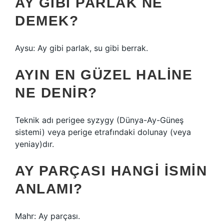
AY GIBI PARLAK NE
DEMEK?
Aysu: Ay gibi parlak, su gibi berrak.
AYIN EN GÜZEL HALINE
NE DENIR?
Teknik adı perigee syzygy (Dünya-Ay-Güneş
sistemi) veya perige etrafındaki dolunay (veya
yeniay)dır.
AY PARÇASI HANGI ISMIN
ANLAMI?
Mahr: Ay parçası.