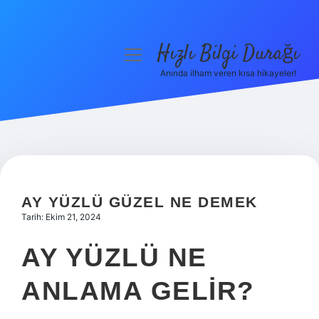
Hızlı Bilgi Durağı
menüyü
aç
Anında ilham veren kısa hikayeler!
Anasayfa
Gizlilik Politikası
Yasal Uyarı
Hakkımızda
AY YÜZLÜ GÜZEL NE DEMEK
Tarih: Ekim 21, 2024
AY YÜZLÜ NE
ANLAMA GELIR?