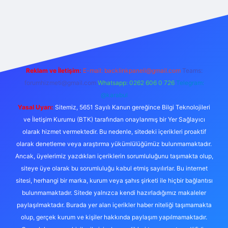
xper bahis
Reklam ve İletişim:
E-mail:
backlinkpaneli@gmail.com
Teams:
forumhizmeti@gmail.com
Whatsapp: 0262 606 0 726
Telegram:
@karabul
Yasal Uyarı:
Sitemiz, 5651 Sayılı Kanun gereğince Bilgi Teknolojileri
ve İletişim Kurumu (BTK) tarafından onaylanmış bir Yer Sağlayıcı
olarak hizmet vermektedir. Bu nedenle, sitedeki içerikleri proaktif
olarak denetleme veya araştırma yükümlülüğümüz bulunmamaktadır.
Ancak, üyelerimiz yazdıkları içeriklerin sorumluluğunu taşımakta olup,
siteye üye olarak bu sorumluluğu kabul etmiş sayılırlar. Bu internet
sitesi, herhangi bir marka, kurum veya şahıs şirketi ile hiçbir bağlantısı
bulunmamaktadır. Sitede yalnızca kendi hazırladığımız makaleler
paylaşılmaktadır. Burada yer alan içerikler haber niteliği taşımamakta
olup, gerçek kurum ve kişiler hakkında paylaşım yapılmamaktadır.