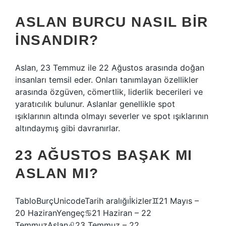
ASLAN BURCU NASIL BIR
INSANDIR?
Aslan, 23 Temmuz ile 22 Ağustos arasında doğan
insanları temsil eder. Onları tanımlayan özellikler
arasında özgüven, cömertlik, liderlik becerileri ve
yaratıcılık bulunur. Aslanlar genellikle spot
ışıklarının altında olmayı severler ve spot ışıklarının
altındaymış gibi davranırlar.
23 AĞUSTOS BAŞAK MI
ASLAN MI?
TabloBurçUnicodeTarih aralığıİkizler♊︎21 Mayıs –
20 HaziranYengeç♋︎21 Haziran – 22
TemmuzAslan♌︎23 Temmuz – 22