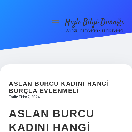
Hızlı Bilgi Durağı
menüyü
aç
Anında ilham veren kısa hikayeler!
Anasayfa
Gizlilik Politikası
Yasal Uyarı
Hakkımızda
ASLAN BURCU KADINI HANGI
BURÇLA EVLENMELI
Tarih: Ekim 7, 2024
ASLAN BURCU
KADINI HANGI